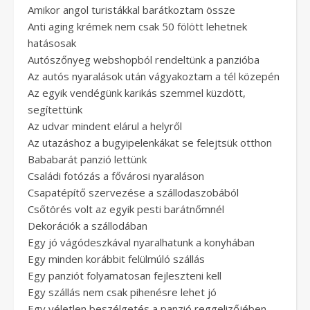
Amikor angol turistákkal barátkoztam össze
Anti aging krémek nem csak 50 fölött lehetnek
hatásosak
Autószőnyeg webshopból rendeltünk a panzióba
Az autós nyaralások után vágyakoztam a tél közepén
Az egyik vendégünk karikás szemmel küzdött,
segítettünk
Az udvar mindent elárul a helyről
Az utazáshoz a bugyipelenkákat se felejtsük otthon
Bababarát panzió lettünk
Családi fotózás a fővárosi nyaraláson
Csapatépítő szervezése a szállodaszobából
Csőtörés volt az egyik pesti barátnőmnél
Dekorációk a szállodában
Egy jó vágódeszkával nyaralhatunk a konyhában
Egy minden korábbit felülmúló szállás
Egy panziót folyamatosan fejleszteni kell
Egy szállás nem csak pihenésre lehet jó
Egy véletlen beszélgetés a panzió reggelizőjében