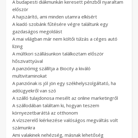
A budapesti diákmunkán keresett pénzből nyaraltam
először
A hajszárító, ami minden utamra elkísért
A kiadó szobánk fűtésére végre találtunk egy
gazdaságos megoldást
A mai világban már nem költői túlzás a céges autó
lízing
A múltkori szállásunkon találkoztam először
hőszivattyúval
A panziómig szállítja a Biocity a kiváló
multivitaminokat
A panziónak is jól jön egy székhelyszolgáltató, ha
adóügyekről van szó
A szálló tulajdonosa mesélt az online marketingről
A szállodában találtam ki, hogyan teszem
környezetbaráttá az otthonom
A vízszerelő kiérkezése valóságos megváltás volt
számunkra
Ami valakinek nehézség, másnak lehetőség