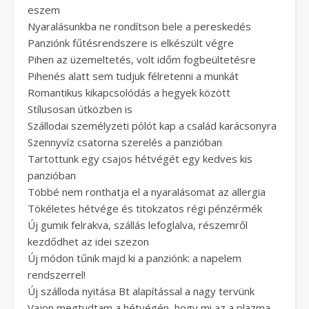
eszem
Nyaralásunkba ne rondítson bele a pereskedés
Panziónk fűtésrendszere is elkészült végre
Pihen az üzemeltetés, volt időm fogbeültetésre
Pihenés alatt sem tudjuk félretenni a munkát
Romantikus kikapcsolódás a hegyek között
Stílusosan útközben is
Szállodai személyzeti pólót kap a család karácsonyra
Szennyvíz csatorna szerelés a panzióban
Tartottunk egy csajos hétvégét egy kedves kis
panzióban
Többé nem ronthatja el a nyaralásomat az allergia
Tökéletes hétvége és titokzatos régi pénzérmék
Új gumik felrakva, szállás lefoglalva, részemről
kezdődhet az idei szezon
Új módon tűnik majd ki a panziónk: a napelem
rendszerrel!
Új szálloda nyitása Bt alapítással a nagy tervünk
Vajon megtudtam a hétvégén, hogy mi az a plazma