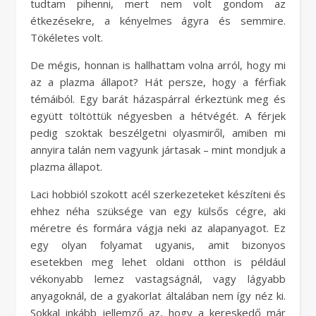
tudtam pihenni, mert nem volt gondom az
étkezésekre, a kényelmes ágyra és semmire.
Tökéletes volt.
De mégis, honnan is hallhattam volna arról, hogy mi
az a plazma állapot? Hát persze, hogy a férfiak
témáiból. Egy barát házaspárral érkeztünk meg és
együtt töltöttük négyesben a hétvégét. A férjek
pedig szoktak beszélgetni olyasmiről, amiben mi
annyira talán nem vagyunk jártasak – mint mondjuk a
plazma állapot.
Laci hobbiól szokott acél szerkezeteket készíteni és
ehhez néha szüksége van egy külsős cégre, aki
méretre és formára vágja neki az alapanyagot. Ez
egy olyan folyamat ugyanis, amit bizonyos
esetekben meg lehet oldani otthon is például
vékonyabb lemez vastagságnál, vagy lágyabb
anyagoknál, de a gyakorlat általában nem így néz ki.
Sokkal inkább jellemző az, hogy a kereskedő már