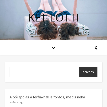
KÉT LOTTI
Keresés
A bőrápolás a férfiaknak is fontos, mégis néha
elfelejtik