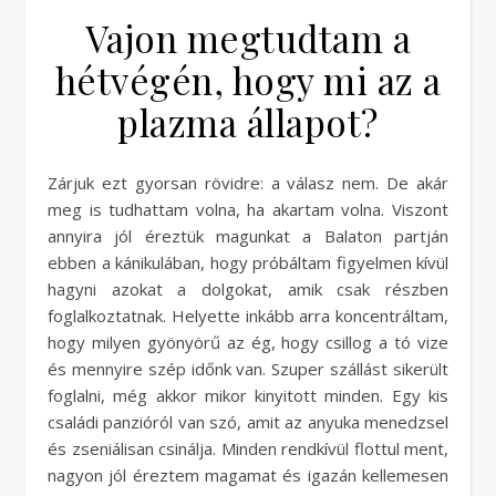
Vajon megtudtam a
hétvégén, hogy mi az a
plazma állapot?
Zárjuk ezt gyorsan rövidre: a válasz nem. De akár
meg is tudhattam volna, ha akartam volna. Viszont
annyira jól éreztük magunkat a Balaton partján
ebben a kánikulában, hogy próbáltam figyelmen kívül
hagyni azokat a dolgokat, amik csak részben
foglalkoztatnak. Helyette inkább arra koncentráltam,
hogy milyen gyönyörű az ég, hogy csillog a tó vize
és mennyire szép időnk van. Szuper szállást sikerült
foglalni, még akkor mikor kinyitott minden. Egy kis
családi panzióról van szó, amit az anyuka menedzsel
és zseniálisan csinálja. Minden rendkívül flottul ment,
nagyon jól éreztem magamat és igazán kellemesen