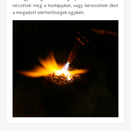
nézzétek meg a honlapjukat, vagy keressétek őket
a megadott elérhetőségek egyikén.