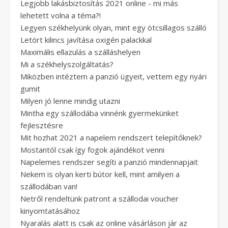
Legjobb lakásbiztosítás 2021 online - mi más
lehetett volna a téma?!
Legyen székhelyünk olyan, mint egy ötcsillagos szálló
Letört kilincs javítása oxigén palackkal
Maximális ellazulás a szálláshelyen
Mi a székhelyszolgáltatás?
Miközben intéztem a panzió ügyeit, vettem egy nyári
gumit
Milyen jó lenne mindig utazni
Mintha egy szállodába vinnénk gyermekünket
fejlesztésre
Mit hozhat 2021 a napelem rendszert telepítőknek?
Mostantól csak így fogok ajándékot venni
Napelemes rendszer segíti a panzió mindennapjait
Nekem is olyan kerti bútor kell, mint amilyen a
szállodában van!
Netről rendeltünk patront a szállodai voucher
kinyomtatásához
Nyaralás alatt is csak az online vásárláson jár az