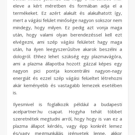
eleve a kért méretben és formában adja el a
termékeket. Ez azért alakult és alakulhatott így,
mert a vágási felület minősége nagyon sokszor nem
mindegy, hogy milyen. Ez pedig azt vonja maga
után, hogy valami olyan berendezéssel kell ezt
elvégezni, ami szép vágási felületet hagy maga
után, ha ilyen leegyszerűsítve akarok beszélni a
dologról. Ehhez lehet szükség egy plazmavágóra,
ami a plazma állapotba hozott gázzal képes egy
nagyon pici pontja koncentrálni nagyon-nagy
energiát és ezzel szép vágási felüeltet létrehozni
akár keményebb és vastagabb lemezek esetében
is.
Ilyesmivel is foglalkozik például a budapesti
acelpartner.hu csapat. Hogyha tehát többet
szeretnétek megtudni arról, hogy hogy is van ez a
plazma állapot kérdés, vagy épp konkrét lemez
és/vagy megmunkálás igényetek lenne, akkor