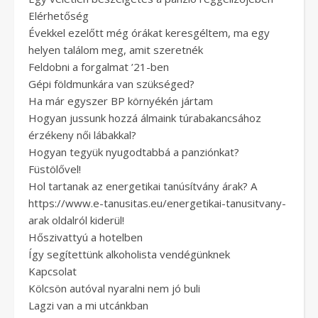
Elérhetőség
Évekkel ezelőtt még órákat keresgéltem, ma egy
helyen találom meg, amit szeretnék
Feldobni a forgalmat ’21-ben
Gépi földmunkára van szükséged?
Ha már egyszer BP környékén jártam
Hogyan jussunk hozzá álmaink túrabakancsához
érzékeny női lábakkal?
Hogyan tegyük nyugodtabbá a panziónkat?
Füstölővel!
Hol tartanak az energetikai tanúsítvány árak? A
https://www.e-tanusitas.eu/energetikai-tanusitvany-
arak oldalról kiderül!
Hőszivattyú a hotelben
Így segítettünk alkoholista vendégünknek
Kapcsolat
Kölcsön autóval nyaralni nem jó buli
Lagzi van a mi utcánkban