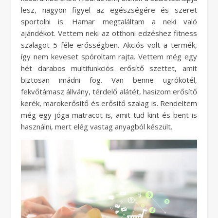
lesz, nagyon figyel az egészségére és szeret
sportolni is. Hamar megtaláltam a neki való
ajándékot. Vettem neki az otthoni edzéshez fitness
szalagot 5 féle erősségben. Akciós volt a termék,
így nem keveset spóroltam rajta. Vettem még egy
hét darabos multifunkciós erősítő szettet, amit
biztosan imádni fog. Van benne ugrókötél,
fekvőtámasz állvány, térdelő alátét, hasizom erősítő
kerék, marokerősítő és erősítő szalag is. Rendeltem
még egy jóga matracot is, amit tud kint és bent is
használni, mert elég vastag anyagból készült.