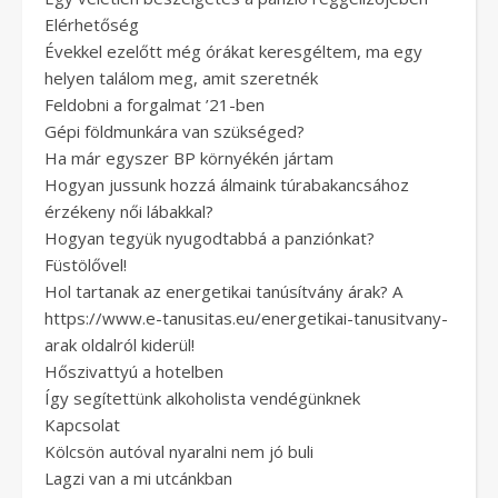
Elérhetőség
Évekkel ezelőtt még órákat keresgéltem, ma egy
helyen találom meg, amit szeretnék
Feldobni a forgalmat ’21-ben
Gépi földmunkára van szükséged?
Ha már egyszer BP környékén jártam
Hogyan jussunk hozzá álmaink túrabakancsához
érzékeny női lábakkal?
Hogyan tegyük nyugodtabbá a panziónkat?
Füstölővel!
Hol tartanak az energetikai tanúsítvány árak? A
https://www.e-tanusitas.eu/energetikai-tanusitvany-
arak oldalról kiderül!
Hőszivattyú a hotelben
Így segítettünk alkoholista vendégünknek
Kapcsolat
Kölcsön autóval nyaralni nem jó buli
Lagzi van a mi utcánkban