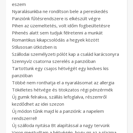
eszem
Nyaralásunkba ne rondítson bele a pereskedés
Panziónk fűtésrendszere is elkészült végre
Pihen az üzemeltetés, volt időm fogbeültetésre
Pihenés alatt sem tudjuk félretenni a munkát
Romantikus kikapcsolódás a hegyek között
Stílusosan útközben is
Szállodai személyzeti pólót kap a család karácsonyra
Szennyvíz csatorna szerelés a panzióban
Tartottunk egy csajos hétvégét egy kedves kis
panzióban
Többé nem ronthatja el a nyaralásomat az allergia
Tökéletes hétvége és titokzatos régi pénzérmék
Új gumik felrakva, szállás lefoglalva, részemről
kezdődhet az idei szezon
Új módon tűnik majd ki a panziónk: a napelem
rendszerrel!
Új szálloda nyitása Bt alapítással a nagy tervünk
Vajon megtudtam a hétvégén, hogy mi az a plazma