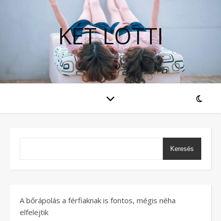
KÉT LOTTI
Keresés
A bőrápolás a férfiaknak is fontos, mégis néha
elfelejtik