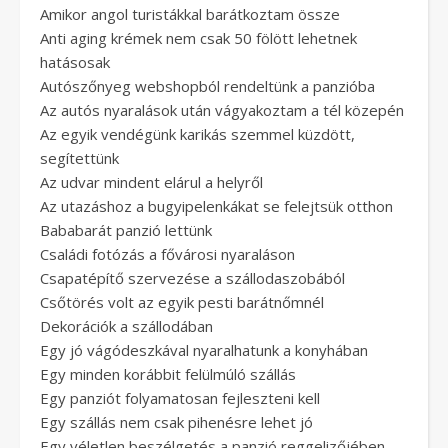
Amikor angol turistákkal barátkoztam össze
Anti aging krémek nem csak 50 fölött lehetnek
hatásosak
Autószőnyeg webshopból rendeltünk a panzióba
Az autós nyaralások után vágyakoztam a tél közepén
Az egyik vendégünk karikás szemmel küzdött,
segítettünk
Az udvar mindent elárul a helyről
Az utazáshoz a bugyipelenkákat se felejtsük otthon
Bababarát panzió lettünk
Családi fotózás a fővárosi nyaraláson
Csapatépítő szervezése a szállodaszobából
Csőtörés volt az egyik pesti barátnőmnél
Dekorációk a szállodában
Egy jó vágódeszkával nyaralhatunk a konyhában
Egy minden korábbit felülmúló szállás
Egy panziót folyamatosan fejleszteni kell
Egy szállás nem csak pihenésre lehet jó
Egy véletlen beszélgetés a panzió reggelizőjében