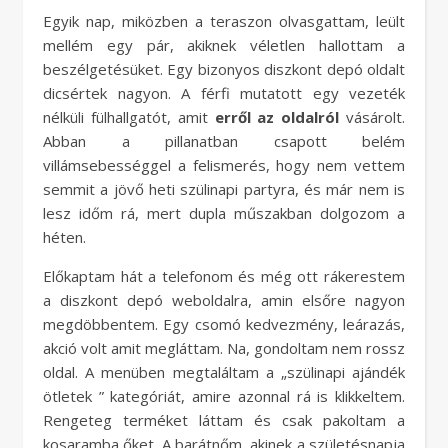
Egyik nap, miközben a teraszon olvasgattam, leült
mellém egy pár, akiknek véletlen hallottam a
beszélgetésüket. Egy bizonyos diszkont depó oldalt
dicsértek nagyon. A férfi mutatott egy vezeték
nélküli fülhallgatót, amit
erről az oldalról
vásárolt.
Abban a pillanatban csapott belém
villámsebességgel a felismerés, hogy nem vettem
semmit a jövő heti szülinapi partyra, és már nem is
lesz időm rá, mert dupla műszakban dolgozom a
héten.
Előkaptam hát a telefonom és még ott rákerestem
a diszkont depó weboldalra, amin elsőre nagyon
megdöbbentem. Egy csomó kedvezmény, leárazás,
akció volt amit megláttam. Na, gondoltam nem rossz
oldal. A menüben megtaláltam a „szülinapi ajándék
ötletek ” kategóriát, amire azonnal rá is klikkeltem.
Rengeteg terméket láttam és csak pakoltam a
kosaramba őket. A barátnőm, akinek a születésnapja