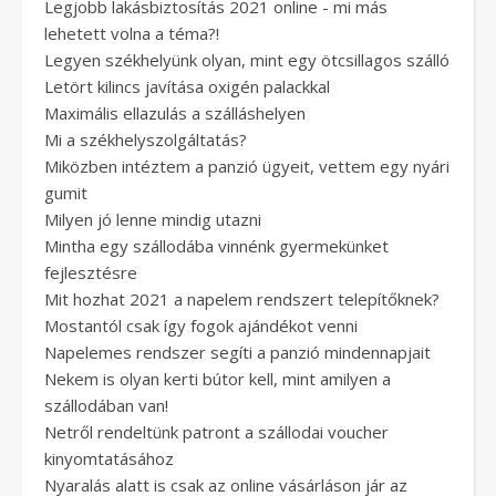
Legjobb lakásbiztosítás 2021 online - mi más
lehetett volna a téma?!
Legyen székhelyünk olyan, mint egy ötcsillagos szálló
Letört kilincs javítása oxigén palackkal
Maximális ellazulás a szálláshelyen
Mi a székhelyszolgáltatás?
Miközben intéztem a panzió ügyeit, vettem egy nyári
gumit
Milyen jó lenne mindig utazni
Mintha egy szállodába vinnénk gyermekünket
fejlesztésre
Mit hozhat 2021 a napelem rendszert telepítőknek?
Mostantól csak így fogok ajándékot venni
Napelemes rendszer segíti a panzió mindennapjait
Nekem is olyan kerti bútor kell, mint amilyen a
szállodában van!
Netről rendeltünk patront a szállodai voucher
kinyomtatásához
Nyaralás alatt is csak az online vásárláson jár az