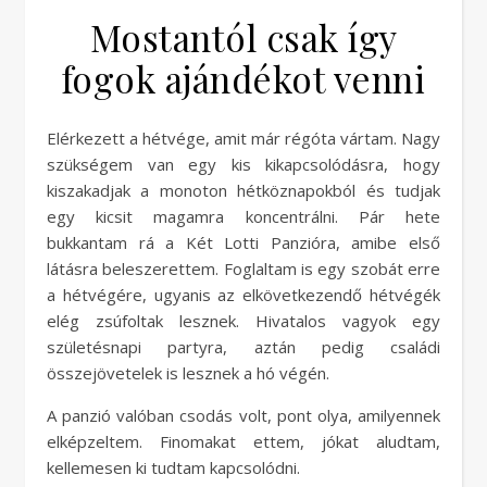
Mostantól csak így
fogok ajándékot venni
Elérkezett a hétvége, amit már régóta vártam. Nagy
szükségem van egy kis kikapcsolódásra, hogy
kiszakadjak a monoton hétköznapokból és tudjak
egy kicsit magamra koncentrálni. Pár hete
bukkantam rá a Két Lotti Panzióra, amibe első
látásra beleszerettem. Foglaltam is egy szobát erre
a hétvégére, ugyanis az elkövetkezendő hétvégék
elég zsúfoltak lesznek. Hivatalos vagyok egy
születésnapi partyra, aztán pedig családi
összejövetelek is lesznek a hó végén.
A panzió valóban csodás volt, pont olya, amilyennek
elképzeltem. Finomakat ettem, jókat aludtam,
kellemesen ki tudtam kapcsolódni.