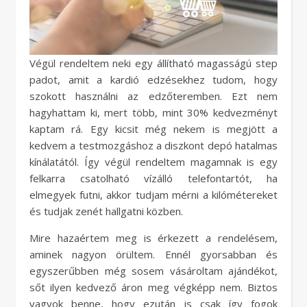
Végül rendeltem neki egy állítható magasságú step
padot, amit a kardió edzésekhez tudom, hogy
szokott használni az edzőteremben. Ezt nem
hagyhattam ki, mert több, mint 30% kedvezményt
kaptam rá. Egy kicsit még nekem is megjött a
kedvem a testmozgáshoz a diszkont depó hatalmas
kínálatától. Így végül rendeltem magamnak is egy
felkarra csatolható vízálló telefontartót, ha
elmegyek futni, akkor tudjam mérni a kilómétereket
és tudjak zenét hallgatni közben.
Mire hazaértem meg is érkezett a rendelésem,
aminek nagyon örültem. Ennél gyorsabban és
egyszerűbben még sosem vásároltam ajándékot,
sőt ilyen kedvező áron meg végképp nem. Biztos
vagyok benne, hogy ezután is csak így fogok