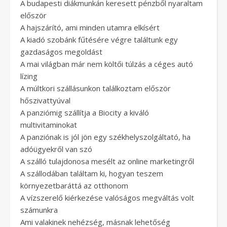
A budapesti diákmunkán keresett pénzből nyaraltam
először
A hajszárító, ami minden utamra elkísért
A kiadó szobánk fűtésére végre találtunk egy
gazdaságos megoldást
A mai világban már nem költői túlzás a céges autó
lízing
A múltkori szállásunkon találkoztam először
hőszivattyúval
A panziómig szállítja a Biocity a kiváló
multivitaminokat
A panziónak is jól jön egy székhelyszolgáltató, ha
adóügyekről van szó
A szálló tulajdonosa mesélt az online marketingről
A szállodában találtam ki, hogyan teszem
környezetbaráttá az otthonom
A vízszerelő kiérkezése valóságos megváltás volt
számunkra
Ami valakinek nehézség, másnak lehetőség