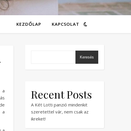
KEZDŐLAP
KAPCSOLAT
-
Keresés
Recent Posts
 a
más
 de
A Két Lotti panzió mindenkit
 a
szeretettel vár, nem csak az
ikreket!
y a