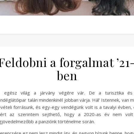
Feldobni a forgalmat ’21
ben
z egész világ a járvány végére vár. De a turisztika és
ndéglátóipar talán mindenkinél jobban várja. Hál’ Istennek, van 
vételi forrásunk, és egy-egy vendégünk volt is a tavalyi évben,
zért az szerintem sejthető, hogy a 2020-as év nem volt
gjövedelmezőbb a panziónk történelme során.
erencsére ez nem lesz mindig így, és nagyon bízunk benne, hog