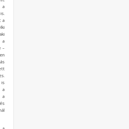
 a
is.
t a
lki
aki
s a
e –
ben
ás
ett
zs.
is
 a
 a
 és
nál
 a