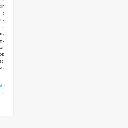
jön
s a
unk
l a
ény
egy
yon
ebb
sal
az
ll
 a