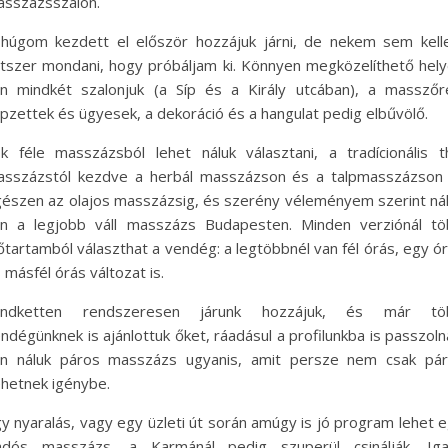
sszázsszalon.
húgom kezdett el először hozzájuk járni, de nekem sem kell
tszer mondani, hogy próbáljam ki. Könnyen megközelíthető hel
n mindkét szalonjuk (a Síp és a Király utcában), a masszőr
pzettek és ügyesek, a dekoráció és a hangulat pedig elbűvölő.
k féle masszázsból lehet náluk választani, a tradícionális t
sszázstól kezdve a herbál masszázson és a talpmasszázson
észen az olajos masszázsig, és szerény véleményem szerint ná
n a legjobb váll masszázs Budapesten. Minden verziónál t
őtartamból választhat a vendég: a legtöbbnél van fél órás, egy ó
 másfél órás változat is.
indketten rendszeresen járunk hozzájuk, és már tö
ndégünknek is ajánlottuk őket, ráadásul a profilunkba is passzoln
n náluk páros masszázs ugyanis, amit persze nem csak pár
hetnek igénybe.
y nyaralás, vagy egy üzleti út során amúgy is jó program lehet 
adós masszázs, a Karmánál pedig szuperül csinálják. Igaz