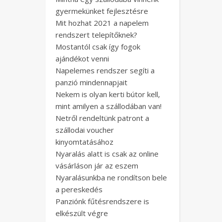
gyermekünket fejlesztésre
Mit hozhat 2021 a napelem
rendszert telepítőknek?
Mostantól csak így fogok
ajándékot venni
Napelemes rendszer segíti a
panzió mindennapjait
Nekem is olyan kerti bútor kell,
mint amilyen a szállodában van!
Netről rendeltünk patront a
szállodai voucher
kinyomtatásához
Nyaralás alatt is csak az online
vásárláson jár az eszem
Nyaralásunkba ne rondítson bele
a pereskedés
Panziónk fűtésrendszere is
elkészült végre