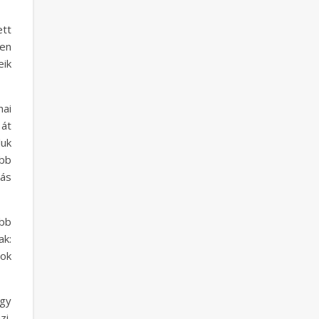
ett
yen
eik
hai
 át
luk
öbb
rás
bb
ak:
ok
egy
i,