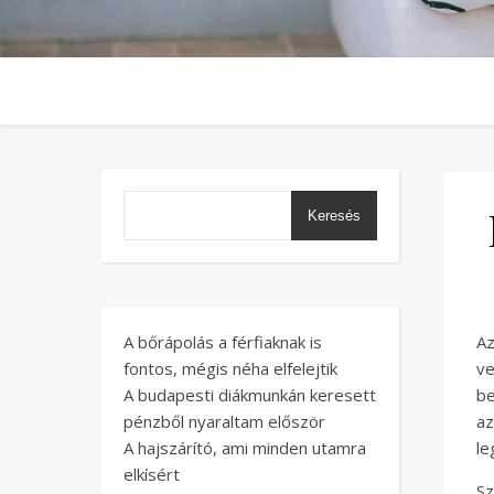
Keresés
A bőrápolás a férfiaknak is
A
fontos, mégis néha elfelejtik
ve
A budapesti diákmunkán keresett
be
pénzből nyaraltam először
a
A hajszárító, ami minden utamra
le
elkísért
Sz