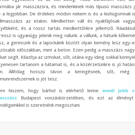
rmába jár masszázsra, és mindenkinek más típusú masszázs 
 a legjobban. De érdekes módon nekem is és a kishúgomnak i
llmasszázs az etalon. Mindketten váll és nyakfájósak vagy
yébként, és a rossz tartás mindkettőnkre jellemző. Ráadásu
ressz is ugyanúgy jelenik meg nálunk: a vállunk, a hátunk kőkem
sz, a gerincünk és a lapockáink között olyan kemény lesz egy-
zósabb időszakban, mint a beton. Ezen pedig a masszázs nag
kat segít. Kilazítja az izmokat, sőt, utána egy ideig sokkal könny
yenesen tartanom a hátamat is, és a közérzetünkre is jó hatás
an. Állítólag hosszú távon a keringésnek, sőt, még 
munrendszernek is jót tesz.
em hiszem, hogy bárhol is elérhető lenne
ennél jobb vá
asszázs
Budapest vonzáskörzetében, és ezt az élményt
ndégeinkkel is szeretnénk megosztani.