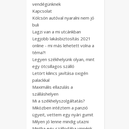
vendégünknek
Kapcsolat
Kölcsön autóval nyaralni nem jó
buli
Lagzi van a mi utcánkban
Legjobb lakásbiztosítás 2021
online - mi más lehetett volna a
téma?!
Legyen székhelyünk olyan, mint
egy ötcsillagos szálló
Letört kilincs javítása oxigén
palackkal
Maximális ellazulás a
szálláshelyen
Mi a székhelyszolgáltatás?
Miközben intéztem a panzió
ügyeit, vettem egy nyári gumit
Milyen jó lenne mindig utazni
Mintha egy szállodába vinnénk