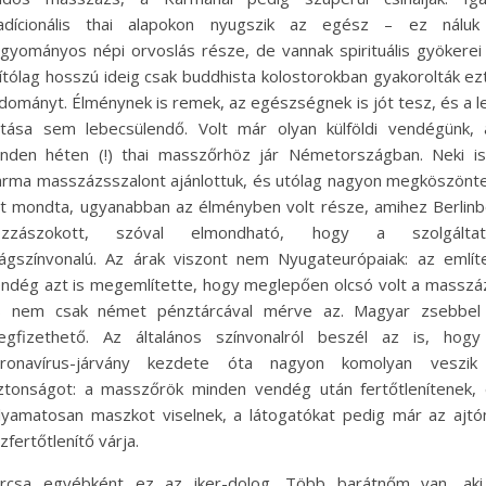
radícionális thai alapokon nyugszik az egész – ez náluk
gyományos népi orvoslás része, de vannak spirituális gyökerei 
lítólag hosszú ideig csak buddhista kolostorokban gyakorolták ez
dományt. Élménynek is remek, az egészségnek is jót tesz, és a le
tása sem lebecsülendő. Volt már olyan külföldi vendégünk, 
nden héten (!) thai masszőrhöz jár Németországban. Neki i
rma masszázsszalont ajánlottuk, és utólag nagyon megköszönt
t mondta, ugyanabban az élményben volt része, amihez Berlin
ozzászokott, szóval elmondható, hogy a szolgáltat
lágszínvonalú. Az árak viszont nem Nyugateurópaiak: az említ
ndég azt is megemlítette, hogy meglepően olcsó volt a masszá
s nem csak német pénztárcával mérve az. Magyar zsebbel 
gfizethető. Az általános színvonalról beszél az is, hogy
oronavírus-járvány kezdete óta nagyon komolyan veszik
ztonságot: a masszőrök minden vendég után fertőtlenítenek,
lyamatosan maszkot viselnek, a látogatókat pedig már az ajtó
zfertőtlenítő várja.
urcsa egyébként ez az iker-dolog. Több barátnőm van, aki