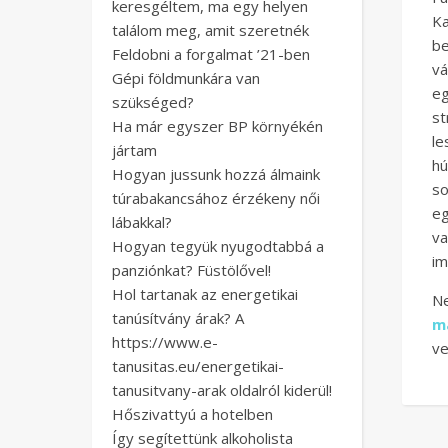
keresgéltem, ma egy helyen
Ka
találom meg, amit szeretnék
be
Feldobni a forgalmat ’21-ben
vá
Gépi földmunkára van
eg
szükséged?
st
Ha már egyszer BP környékén
le
jártam
hú
Hogyan jussunk hozzá álmaink
so
túrabakancsához érzékeny női
eg
lábakkal?
v
Hogyan tegyük nyugodtabbá a
im
panziónkat? Füstölővel!
Hol tartanak az energetikai
N
tanúsítvány árak? A
m
https://www.e-
ve
tanusitas.eu/energetikai-
tanusitvany-arak oldalról kiderül!
Hőszivattyú a hotelben
Így segítettünk alkoholista