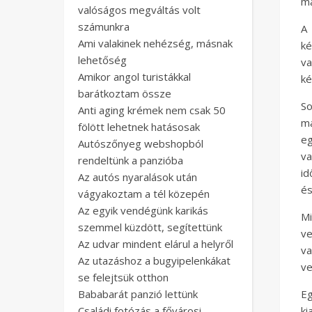
ma
valóságos megváltás volt
számunkra
A 
Ami valakinek nehézség, másnak
ké
lehetőség
va
Amikor angol turistákkal
ké
barátkoztam össze
So
Anti aging krémek nem csak 50
ma
fölött lehetnek hatásosak
eg
Autószőnyeg webshopból
va
rendeltünk a panzióba
id
Az autós nyaralások után
és
vágyakoztam a tél közepén
Az egyik vendégünk karikás
M
szemmel küzdött, segítettünk
ve
Az udvar mindent elárul a helyről
va
Az utazáshoz a bugyipelenkákat
ve
se felejtsük otthon
Bababarát panzió lettünk
Eg
Családi fotózás a fővárosi
ki