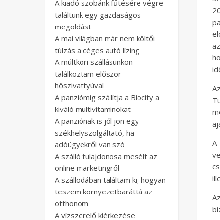
A kiadó szobánk fűtésére végre
20
találtunk egy gazdaságos
pa
megoldást
el
A mai világban már nem költői
az
túlzás a céges autó lízing
h
A múltkori szállásunkon
id
találkoztam először
hőszivattyúval
Az
A panziómig szállítja a Biocity a
T
kiváló multivitaminokat
mé
A panziónak is jól jön egy
aj
székhelyszolgáltató, ha
A 
adóügyekről van szó
ve
A szálló tulajdonosa mesélt az
cs
online marketingről
il
A szállodában találtam ki, hogyan
teszem környezetbaráttá az
Az
otthonom
bi
A vízszerelő kiérkezése