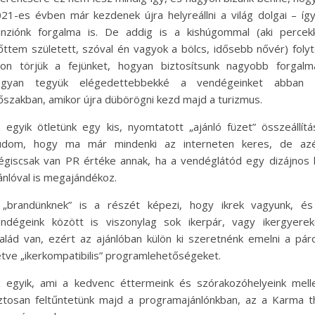
21-es évben már kezdenek újra helyreállni a világ dolgai – íg
nziónk forgalma is. De addig is a kishúgommal (aki percek
őttem született, szóval én vagyok a bölcs, idősebb nővér) foly
on törjük a fejünket, hogyan biztosítsunk nagyobb forgalm
ogyan tegyük elégedettebbekké a vendégeinket abban 
őszakban, amikor újra dübörögni kezd majd a turizmus.
 egyik ötletünk egy kis, nyomtatott „ajánló füzet” összeállítá
udom, hogy ma már mindenki az interneten keres, de azé
giscsak van PR értéke annak, ha a vendéglátód egy dizájnos 
ánlóval is megajándékoz.
„brandünknek” is a részét képezi, hogy ikrek vagyunk, és
ndégeink között is viszonylag sok ikerpár, vagy ikergyere
alád van, ezért az ajánlóban külön ki szeretnénk emelni a pár
letve „ikerkompatibilis” programlehetőségeket.
 egyik, ami a kedvenc éttermeink és szórakozóhelyeink mell
ztosan feltűntetünk majd a programajánlónkban, az a Karma t