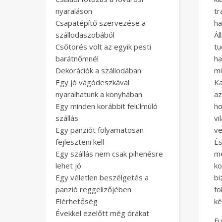
nyaraláson
t
Csapatépítő szervezése a
ha
szállodaszobából
Ál
Csőtörés volt az egyik pesti
tu
barátnőmnél
ha
Dekorációk a szállodában
mi
Egy jó vágódeszkával
Ka
nyaralhatunk a konyhában
az
Egy minden korábbit felülmúló
h
szállás
vi
Egy panziót folyamatosan
ve
fejleszteni kell
É
Egy szállás nem csak pihenésre
me
lehet jó
k
Egy véletlen beszélgetés a
bi
panzió reggelizőjében
fo
Elérhetőség
ké
Évekkel ezelőtt még órákat
F