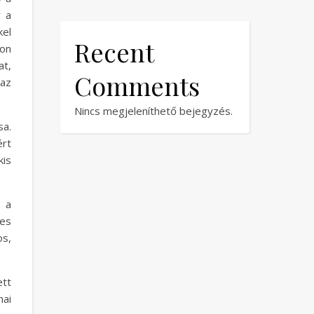
y a
kel
Recent
ton
at,
Comments
az
Nincs megjeleníthető bejegyzés.
sa.
rt
kis
 a
kes
os,
ett
hai