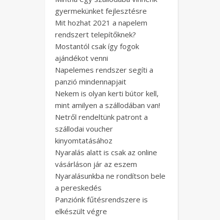
gyermekünket fejlesztésre
Mit hozhat 2021 a napelem
rendszert telepítőknek?
Mostantól csak így fogok
ajándékot venni
Napelemes rendszer segíti a
panzió mindennapjait
Nekem is olyan kerti bútor kell,
mint amilyen a szállodában van!
Netről rendeltünk patront a
szállodai voucher
kinyomtatásához
Nyaralás alatt is csak az online
vásárláson jár az eszem
Nyaralásunkba ne rondítson bele
a pereskedés
Panziónk fűtésrendszere is
elkészült végre