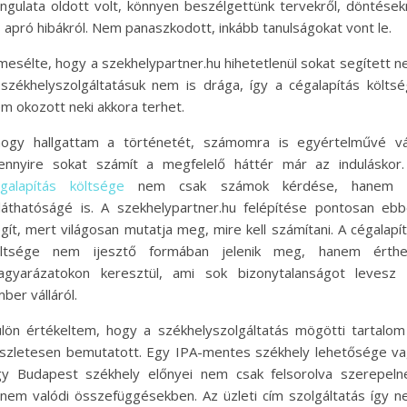
ngulata oldott volt, könnyen beszélgettünk tervekről, döntések
 apró hibákról. Nem panaszkodott, inkább tanulságokat vont le.
mesélte, hogy a szekhelypartner.hu hihetetlenül sokat segített ne
székhelyszolgáltatásuk nem is drága, így a cégalapítás költs
m okozott neki akkora terhet.
ogy hallgattam a történetét, számomra is egyértelművé vá
nnyire sokat számít a megfelelő háttér már az induláskor
galapítás költsége
nem csak számok kérdése, hanem 
láthatóságé is. A szekhelypartner.hu felépítése pontosan eb
gít, mert világosan mutatja meg, mire kell számítani. A cégalapí
öltsége nem ijesztő formában jelenik meg, hanem érthe
gyarázatokon keresztül, ami sok bizonytalanságot levesz 
ber válláról.
lön értékeltem, hogy a székhelyszolgáltatás mögötti tartalom
szletesen bemutatott. Egy IPA-mentes székhely lehetősége v
y Budapest székhely előnyei nem csak felsorolva szerepeln
nem valódi összefüggésekben. Az üzleti cím szolgáltatás így 