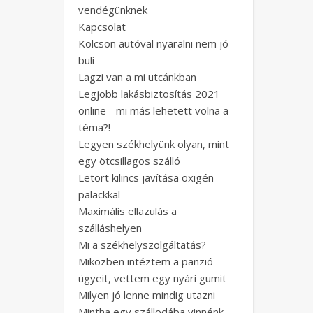
vendégünknek
Kapcsolat
Kölcsön autóval nyaralni nem jó
buli
Lagzi van a mi utcánkban
Legjobb lakásbiztosítás 2021
online - mi más lehetett volna a
téma?!
Legyen székhelyünk olyan, mint
egy ötcsillagos szálló
Letört kilincs javítása oxigén
palackkal
Maximális ellazulás a
szálláshelyen
Mi a székhelyszolgáltatás?
Miközben intéztem a panzió
ügyeit, vettem egy nyári gumit
Milyen jó lenne mindig utazni
Mintha egy szállodába vinnénk