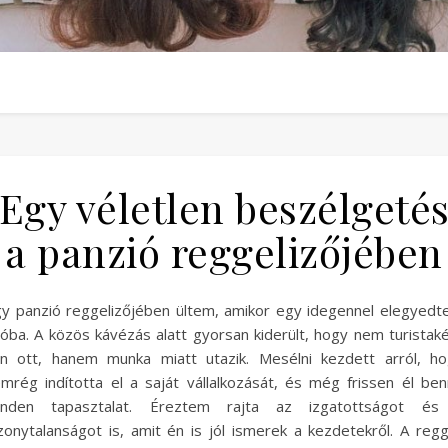
Egy véletlen beszélgeté
a panzió reggelizőjében
y panzió reggelizőjében ültem, amikor egy idegennel elegyed
óba. A közös kávézás alatt gyorsan kiderült, hogy nem turistak
n ott, hanem munka miatt utazik. Mesélni kezdett arról, h
mrég indította el a saját vállalkozását, és még frissen él be
inden tapasztalat. Éreztem rajta az izgatottságot és
zonytalanságot is, amit én is jól ismerek a kezdetekről. A regg