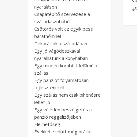
v
nyaraláson
go
Csapatépítő szervezése a
szállodaszobából
Csőtörés volt az egyik pesti
barátnőmnél
Dekorációk a szállodában
Egy jó vágódeszkával
nyaralhatunk a konyhában
Egy minden korábbit felülmúló
szállás
Egy panziót folyamatosan
fejleszteni kell
Egy szállás nem csak pihenésre
lehet jó
Egy véletlen beszélgetés a
panzió reggelizőjében
Elérhetőség
Évekkel ezelőtt még órákat