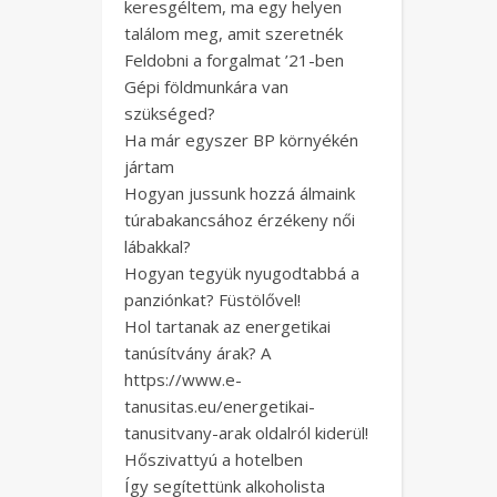
keresgéltem, ma egy helyen
találom meg, amit szeretnék
Feldobni a forgalmat ’21-ben
Gépi földmunkára van
szükséged?
Ha már egyszer BP környékén
jártam
Hogyan jussunk hozzá álmaink
túrabakancsához érzékeny női
lábakkal?
Hogyan tegyük nyugodtabbá a
panziónkat? Füstölővel!
Hol tartanak az energetikai
tanúsítvány árak? A
https://www.e-
tanusitas.eu/energetikai-
tanusitvany-arak oldalról kiderül!
Hőszivattyú a hotelben
Így segítettünk alkoholista