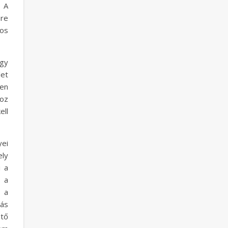
 A
ere
los
gy
et
sen
oz
ell
ei
ely
i a
s a
m a
ás
ető