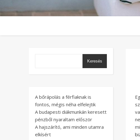
Keresés
A bőrápolás a férfiaknak is
Eg
fontos, mégis néha elfelejtik
sz
A budapesti diákmunkán keresett
va
pénzből nyaraltam először
ne
A hajszárító, ami minden utamra
m
elkísért
bi