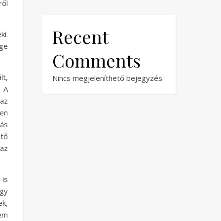
ről
Recent
ki.
ége
Comments
lt,
Nincs megjeleníthető bejegyzés.
. A
az
ben
tás
tő
az
 is
agy
ek,
nem