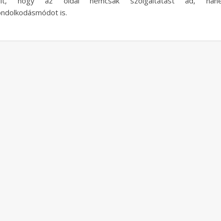
olt, hogy az oldal nemcsak szolgáltatást ad, han
ndolkodásmódot is.