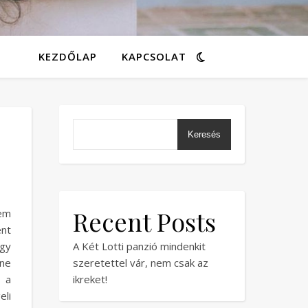
KEZDŐLAP
KAPCSOLAT
s
Keresés
Recent Posts
tem
ént
ogy
A Két Lotti panzió mindenkit
nne
szeretettel vár, nem csak az
 a
ikreket!
eli