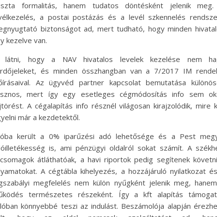
uszta formalitás, hanem tudatos döntésként jelenik meg.
vélkezelés, a postai postázás és a levél szkennelés rendsz
gnyugtató biztonságot ad, mert tudható, hogy minden hivata
y kezelve van.
ó látni, hogy a NAV hivatalos levelek kezelése nem ha
rdőjeleket, és minden összhangban van a 7/2017 IM rendel
őírásaival. Az ügyvéd partner kapcsolat bemutatása különö
asznos, mert így egy esetleges cégmódosítás info sem ok
jtörést. A cégalapítás info résznél világosan kirajzolódik, mire k
gyelni már a kezdetektől.
zóba került a 0% iparűzési adó lehetősége és a Pest megy
óilletékesség is, ami pénzügyi oldalról sokat számít. A székh
jcsomagok átláthatóak, a havi riportok pedig segítenek követn
lyamatokat. A cégtábla kihelyezés, a hozzájáruló nyilatkozat é
gszabályi megfelelés nem külön nyűgként jelenik meg, hane
űködés természetes részeként. Így a kft alapítás támogat
lóban könnyebbé teszi az indulást. Beszámolója alapján érezh