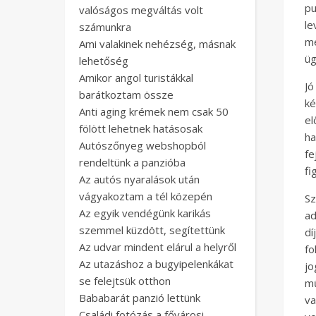
p
valóságos megváltás volt
le
számunkra
me
Ami valakinek nehézség, másnak
üg
lehetőség
Amikor angol turistákkal
J
barátkoztam össze
ké
Anti aging krémek nem csak 50
el
fölött lehetnek hatásosak
h
Autószőnyeg webshopból
fe
rendeltünk a panzióba
fi
Az autós nyaralások után
vágyakoztam a tél közepén
S
Az egyik vendégünk karikás
ad
szemmel küzdött, segítettünk
dí
Az udvar mindent elárul a helyről
fo
Az utazáshoz a bugyipelenkákat
jo
se felejtsük otthon
m
Bababarát panzió lettünk
va
Családi fotózás a fővárosi