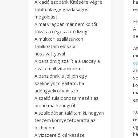
A kiadó szobánk fűtésére végre
ha
találtunk egy gazdaságos
és
megoldást
El
A mai világban már nem költői
A 
túlzás a céges autó lízing
se
A múltkori szállásunkon
találkoztam először
Ah
hőszivattyúval
me
A panziómig szállítja a Biocity a
cé
kiváló multivitaminokat
át
A panziónak is jól jön egy
se
székhelyszolgáltató, ha
k
adóügyekről van szó
ma
A szálló tulajdonosa mesélt az
em
online marketingről
Kü
A szállodában találtam ki, hogyan
ré
teszem környezetbaráttá az
eg
otthonom
ha
A vízszerelő kiérkezése