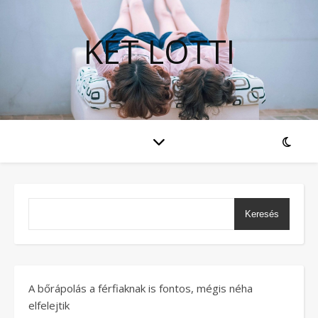
KÉT LOTTI
Keresés
A bőrápolás a férfiaknak is fontos, mégis néha
elfelejtik