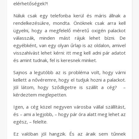
elérhetőségek?!
Náluk csak egy telefonba kerül és máris állnak a
rendelkezésükre, mondta. Önöknek csak arra kell
ügyelni, hogy a megfelelő méretű oxigén palackot
válasszák, minden mást rájuk lehet bízni. De
egyébként, van egy olyan űrlap is az oldalon, amivel
visszahívást lehet kérni: itt meg kell adni pár adatot
és amint tudnak, fel is keresnek minket.
Sajnos a legutóbb az is probléma volt, hogy várni
kellett a nővéremre, hogy el tudjuk hozni a palackot.
Jól látom, hogy Sződligetre is szállít a cég? –
kérdeztem meglepetten.
Igen, a cég közel negyven városba vállal szállítást,
és – ami a legjobb, – hogy pár óra alatt meg lehet az
egész, – felelte.
Ez valóban jól hangzik. És az áraik sem tűnnek