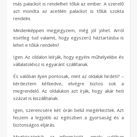
más palackot is rendelhet tőlük az ember. A szerelő
azt mondta az acetilén palackot is tőlük szokta
rendelni.
Mindenképpen megjegyzem, még jól jöhet. Arról
esetleg tud valamit, hogy egyszerű háztartásba is
lehet e tőlük rendelni?
Igen. Az oldalon leírják, hogy egyéni műhelyekbe és
vállalatokhoz is egyaránt szállítanak.
És valóban ilyen pontosak, mint az oldaluk hirdeti? –
kérdeztem kétkedve, elvégre biztos sok a
megrendelő. Az oldalukon azt írják, hogy akár heti
százat is kiszállítanak.
Igen, szerencsére két órán belül megérkeztek. Azt
hiszem a legjobb az egészben a gyorsaság és a
biztonságos eljárás.
Megköszöntük az információt, amely valóban