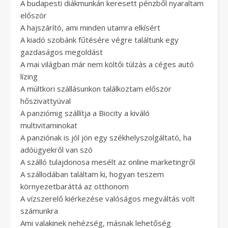
A budapesti diákmunkán keresett pénzből nyaraltam
először
A hajszárító, ami minden utamra elkísért
A kiadó szobánk fűtésére végre találtunk egy
gazdaságos megoldást
A mai világban már nem költői túlzás a céges autó
lízing
A múltkori szállásunkon találkoztam először
hőszivattyúval
A panziómig szállítja a Biocity a kiváló
multivitaminokat
A panziónak is jól jön egy székhelyszolgáltató, ha
adóügyekről van szó
A szálló tulajdonosa mesélt az online marketingről
A szállodában találtam ki, hogyan teszem
környezetbaráttá az otthonom
A vízszerelő kiérkezése valóságos megváltás volt
számunkra
Ami valakinek nehézség, másnak lehetőség