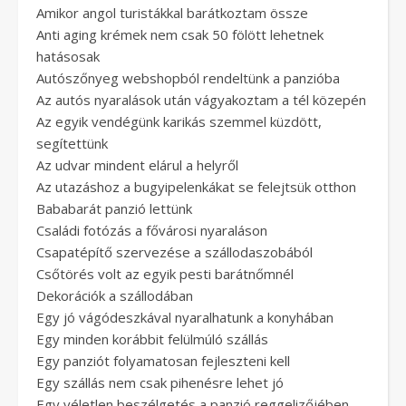
Amikor angol turistákkal barátkoztam össze
Anti aging krémek nem csak 50 fölött lehetnek
hatásosak
Autószőnyeg webshopból rendeltünk a panzióba
Az autós nyaralások után vágyakoztam a tél közepén
Az egyik vendégünk karikás szemmel küzdött,
segítettünk
Az udvar mindent elárul a helyről
Az utazáshoz a bugyipelenkákat se felejtsük otthon
Bababarát panzió lettünk
Családi fotózás a fővárosi nyaraláson
Csapatépítő szervezése a szállodaszobából
Csőtörés volt az egyik pesti barátnőmnél
Dekorációk a szállodában
Egy jó vágódeszkával nyaralhatunk a konyhában
Egy minden korábbit felülmúló szállás
Egy panziót folyamatosan fejleszteni kell
Egy szállás nem csak pihenésre lehet jó
Egy véletlen beszélgetés a panzió reggelizőjében