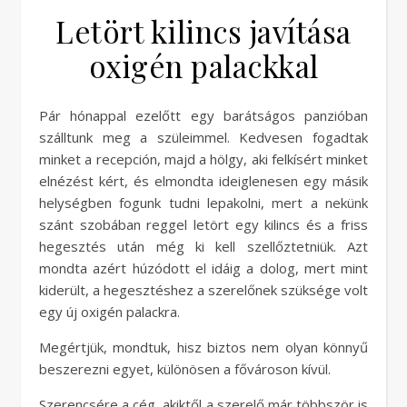
Letört kilincs javítása
oxigén palackkal
Pár hónappal ezelőtt egy barátságos panzióban
szálltunk meg a szüleimmel. Kedvesen fogadtak
minket a recepción, majd a hölgy, aki felkísért minket
elnézést kért, és elmondta ideiglenesen egy másik
helységben fogunk tudni lepakolni, mert a nekünk
szánt szobában reggel letört egy kilincs és a friss
hegesztés után még ki kell szellőztetniük. Azt
mondta azért húzódott el idáig a dolog, mert mint
kiderült, a hegesztéshez a szerelőnek szüksége volt
egy új oxigén palackra.
Megértjük, mondtuk, hisz biztos nem olyan könnyű
beszerezni egyet, különösen a fővároson kívül.
Szerencsére a cég, akiktől a szerelő már többször is