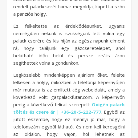
rendelt palackcserét hamar megoldja, kapott a szón
a panziós hölgy.
Ez felkeltette az érdeklődésünket, ugyanis
nemrégiben nekünk is szükségünk lett volna egy
palack cserére és kis híján az egész napunk elment
rá, hogy találjunk egy gázcseretelepet, ahol
belátható időn belül és persze reális áron
segíthettek volna a gondunkon.
Legközelebb mindenképpen ajánlom őket, felelte
lelkesen a hölgy, miközben a telefonja képernyőjén
már mutatta is az említett cég weboldalát, amely a
következő volt: gazpalackfutar.com. A képernyőn
pedig a következő felirat szerepelt:
Oxigén palack
töltés és csere ár | +36-20-5-222-777
. Egyből az
jutott eszembe, hogy ez mennyi jó már, hogy a
telefonszám egyből látható, és nem kell keresgélni
az oldalon, hogy vajon, hol lehetnek az