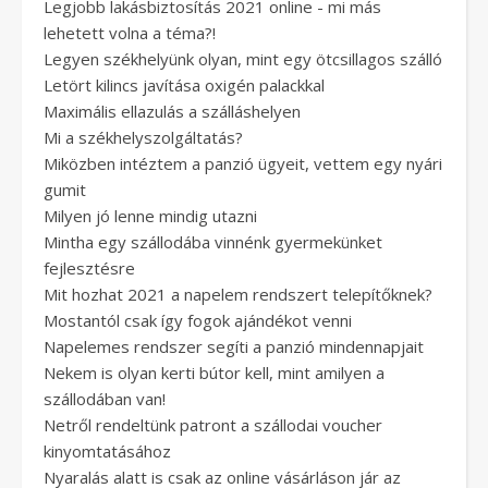
Legjobb lakásbiztosítás 2021 online - mi más
lehetett volna a téma?!
Legyen székhelyünk olyan, mint egy ötcsillagos szálló
Letört kilincs javítása oxigén palackkal
Maximális ellazulás a szálláshelyen
Mi a székhelyszolgáltatás?
Miközben intéztem a panzió ügyeit, vettem egy nyári
gumit
Milyen jó lenne mindig utazni
Mintha egy szállodába vinnénk gyermekünket
fejlesztésre
Mit hozhat 2021 a napelem rendszert telepítőknek?
Mostantól csak így fogok ajándékot venni
Napelemes rendszer segíti a panzió mindennapjait
Nekem is olyan kerti bútor kell, mint amilyen a
szállodában van!
Netről rendeltünk patront a szállodai voucher
kinyomtatásához
Nyaralás alatt is csak az online vásárláson jár az