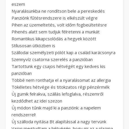
eszem
Nyaralásunkba ne rondítson bele a pereskedés
Panziónk fűtésrendszere is elkészült végre
Pihen az üzemeltetés, volt időm fogbeültetésre
Pihenés alatt sem tudjuk félretenni a munkát
Romantikus kikapcsolódás a hegyek között
Stílusosan útközben is
Szállodai személyzeti pólót kap a család karácsonyra
Szennyvíz csatorna szerelés a panzióban
Tartottunk egy csajos hétvégét egy kedves kis
panzióban
Többé nem ronthatja el a nyaralásomat az allergia
Tökéletes hétvége és titokzatos régi pénzérmék
Új gumik felrakva, szállás lefoglalva, részemről
kezdődhet az idei szezon
Új módon tűnik majd ki a panziónk: a napelem
rendszerrel!
Új szálloda nyitása Bt alapítással a nagy tervünk
Vajon megtudtam a hétvégén, hogy mi az a plazma