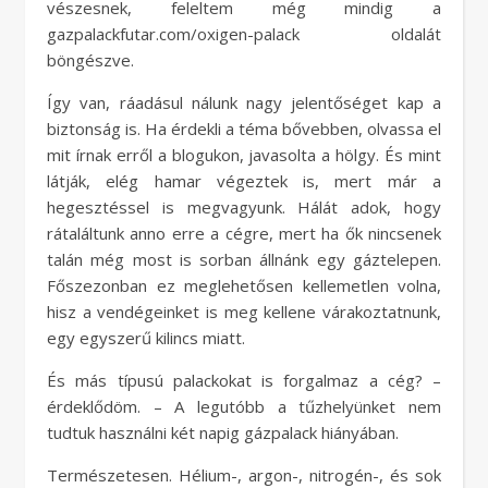
vészesnek, feleltem még mindig a
gazpalackfutar.com/oxigen-palack oldalát
böngészve.
Így van, ráadásul nálunk nagy jelentőséget kap a
biztonság is. Ha érdekli a téma bővebben, olvassa el
mit írnak erről a blogukon, javasolta a hölgy. És mint
látják, elég hamar végeztek is, mert már a
hegesztéssel is megvagyunk. Hálát adok, hogy
rátaláltunk anno erre a cégre, mert ha ők nincsenek
talán még most is sorban állnánk egy gáztelepen.
Főszezonban ez meglehetősen kellemetlen volna,
hisz a vendégeinket is meg kellene várakoztatnunk,
egy egyszerű kilincs miatt.
És más típusú palackokat is forgalmaz a cég? –
érdeklődöm. – A legutóbb a tűzhelyünket nem
tudtuk használni két napig gázpalack hiányában.
Természetesen. Hélium-, argon-, nitrogén-, és sok