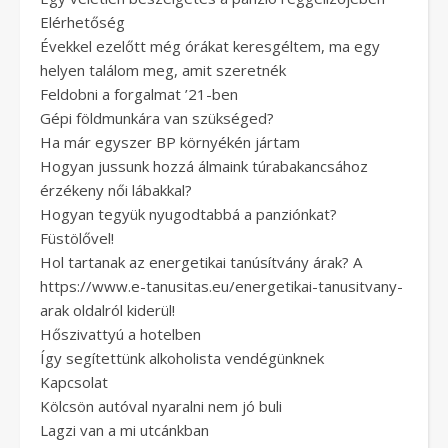
Elérhetőség
Évekkel ezelőtt még órákat keresgéltem, ma egy
helyen találom meg, amit szeretnék
Feldobni a forgalmat ’21-ben
Gépi földmunkára van szükséged?
Ha már egyszer BP környékén jártam
Hogyan jussunk hozzá álmaink túrabakancsához
érzékeny női lábakkal?
Hogyan tegyük nyugodtabbá a panziónkat?
Füstölővel!
Hol tartanak az energetikai tanúsítvány árak? A
https://www.e-tanusitas.eu/energetikai-tanusitvany-
arak oldalról kiderül!
Hőszivattyú a hotelben
Így segítettünk alkoholista vendégünknek
Kapcsolat
Kölcsön autóval nyaralni nem jó buli
Lagzi van a mi utcánkban