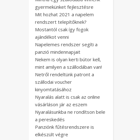
gyermekünket fejlesztésre
Mit hozhat 2021 a napelem
rendszert telepítőknek?
Mostantól csak így fogok
ajándékot venni
Napelemes rendszer segíti a
panzió mindennapjait
Nekem is olyan kerti bútor kell,
mint amilyen a szállodában van!
Netről rendeltünk patront a
szállodai voucher
kinyomtatásához
Nyaralás alatt is csak az online
vásárláson jár az eszem
Nyaralásunkba ne rondítson bele
a pereskedés
Panziónk fűtésrendszere is
elkészült végre