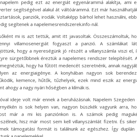
napelem pedig ezt az energiát egyenárammá alakítja, ami 
verter segítségével alakul át váltóárammá. Ezt már használhatjá
ztartások, panziók, irodák. Voltaképp bárhol lehet használni, eb
dig segítenek a napelemesrendszerek.info-nál.
sőként mi is azt tettük, amit itt javasoltak. Összeszámoltuk, h
nnyi villamosenergiát fogyaszt a panzió. A számlákat lát
jöttünk, hogy a nyereségünk jó részét a villanyszámla viszi el, 
yre sürgetőbbnek éreztük a napelemes rendszer telepítését. 
 megnéztük, hogy ha fűtött medencét szeretnénk, annak nagyjá
ilyen az energiaigénye. A konyhában nagyon sok berendez
ködik, kemence, hűtők, tűzhelyek, ezek mind eszik az energi
nt ahogy a nagy nyári hőségben a klímák is.
óval ideje volt már ennek a beruházásnak. Napelem Szegeden
rnyékén is sok helyen van, nagyon büszkék vagyunk arra, h
ost már a mi kis panziónkon is. A számok pedig maguké
szélnek, hisz már most sem kell villanyszámlát fizetni. És siker
mek támogatási formát is találnunk az egészhez. Így duplán 
rtunk a napelemekkel.