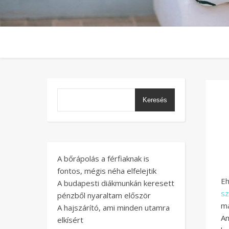
Keresés
A bőrápolás a férfiaknak is
fontos, mégis néha elfelejtik
Eh
A budapesti diákmunkán keresett
s
pénzből nyaraltam először
má
A hajszárító, ami minden utamra
Am
elkísért