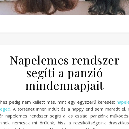
Napelemes rendszer
segíti a panzió
mindennapjait
hez pedig nem kellett más, mint egy egyszerű keresés:
napel
zeged
. A történet innen indult és a happy end sem maradt el.
r napelemes rendszer segíti a kis családi panziónk működés
inek nemcsak mi örülünk, hisz a rezsiköltségeink drasztiku