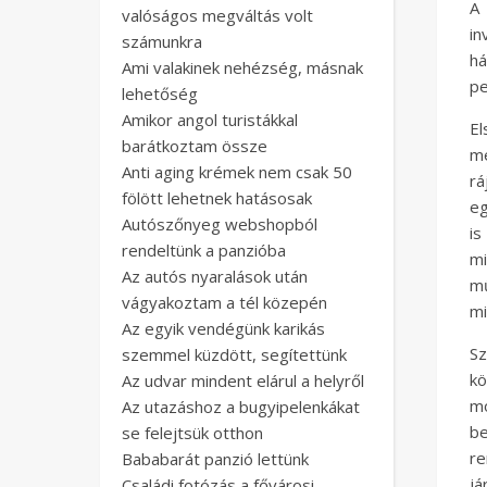
A 
valóságos megváltás volt
in
számunkra
há
Ami valakinek nehézség, másnak
pe
lehetőség
Amikor angol turistákkal
El
barátkoztam össze
me
Anti aging krémek nem csak 50
rá
fölött lehetnek hatásosak
eg
Autószőnyeg webshopból
is
rendeltünk a panzióba
m
Az autós nyaralások után
mű
vágyakoztam a tél közepén
mi
Az egyik vendégünk karikás
Sz
szemmel küzdött, segítettünk
kö
Az udvar mindent elárul a helyről
m
Az utazáshoz a bugyipelenkákat
be
se felejtsük otthon
re
Bababarát panzió lettünk
já
Családi fotózás a fővárosi