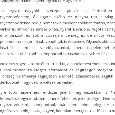
csökkentek, hanem a vendégeink is. Hogy miért?
ert egyre nagyobb szerepet játszik az életünkben
rnyezetvédelem, és egyre inkább ez irányba tart a világ.
rnyezet védelme pedig nemcsak a mindennapokban fontos, ha
yankor is, amikor az ember pihen, nyaral. Bevallom, régóta csinál
r a panziót, és sok a visszajáró vendég is, de mióta kés
pelemes rendszer, újabb vendégek is érkeznek. Olyanok, akik az
álasztják a mi kis vendégházunkat, mert napelemmel v
lszerelve. Tehát több szempontból is hasznos volt a beruházás.
pelem szeged – a történet itt indult, a napelemesrendszerek.in
l, ahol minden szükséges információt és segítséget megkaptu
 ország valamennyi régiójában elérhető szakemberek segítik
deklődőket, hogy valóra váltsák terveiket.
gyre több napelemes rendszer jelenik meg hazánkban is. N
letlen, hisz egyre többen ismerik fel ennek jelentőségét. Nemc
örnyezetvédelmi szempontból, bár nem lehet elégszer e
ngsúlyozni. Zöld, tiszta, ingyen, korlátlan energia – ezt kínálja a n