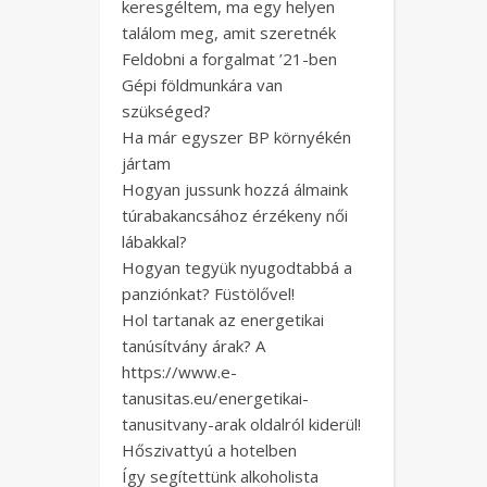
keresgéltem, ma egy helyen
találom meg, amit szeretnék
Feldobni a forgalmat ’21-ben
Gépi földmunkára van
szükséged?
Ha már egyszer BP környékén
jártam
Hogyan jussunk hozzá álmaink
túrabakancsához érzékeny női
lábakkal?
Hogyan tegyük nyugodtabbá a
panziónkat? Füstölővel!
Hol tartanak az energetikai
tanúsítvány árak? A
https://www.e-
tanusitas.eu/energetikai-
tanusitvany-arak oldalról kiderül!
Hőszivattyú a hotelben
Így segítettünk alkoholista