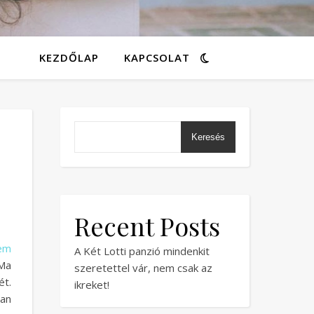
KEZDŐLAP
KAPCSOLAT
Keresés
Recent Posts
em
A Két Lotti panzió mindenkit
 Ma
szeretettel vár, nem csak az
ét.
ikreket!
san