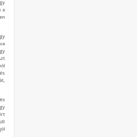
egy
k a
ben
ogy
va
így
Azt
ból
és
át,
 és
ogy
rt
ült
jól