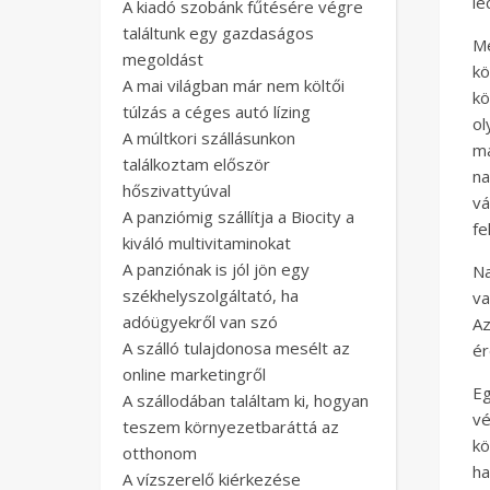
le
A kiadó szobánk fűtésére végre
találtunk egy gazdaságos
M
megoldást
kö
A mai világban már nem költői
kö
túlzás a céges autó lízing
ol
A múltkori szállásunkon
má
találkoztam először
na
hőszivattyúval
v
A panziómig szállítja a Biocity a
fe
kiváló multivitaminokat
A panziónak is jól jön egy
Na
székhelyszolgáltató, ha
va
adóügyekről van szó
Az
A szálló tulajdonosa mesélt az
ér
online marketingről
E
A szállodában találtam ki, hogyan
vé
teszem környezetbaráttá az
k
otthonom
ha
A vízszerelő kiérkezése