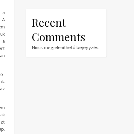
 a
Recent
 A
nem
Comments
juk
z a
Nincs megjeleníthető bejegyzés.
ért
an
fo-
nk.
 az
em
sak
zt
ap.