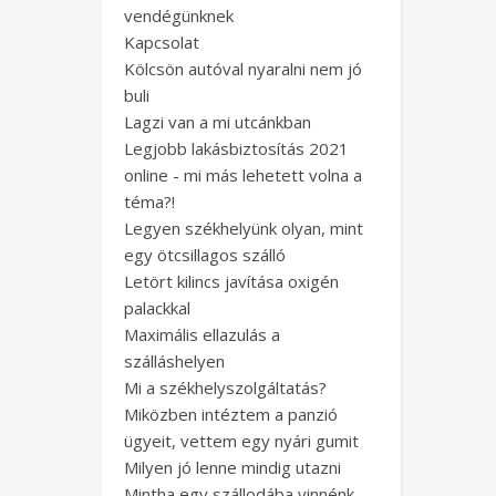
vendégünknek
Kapcsolat
Kölcsön autóval nyaralni nem jó
buli
Lagzi van a mi utcánkban
Legjobb lakásbiztosítás 2021
online - mi más lehetett volna a
téma?!
Legyen székhelyünk olyan, mint
egy ötcsillagos szálló
Letört kilincs javítása oxigén
palackkal
Maximális ellazulás a
szálláshelyen
Mi a székhelyszolgáltatás?
Miközben intéztem a panzió
ügyeit, vettem egy nyári gumit
Milyen jó lenne mindig utazni
Mintha egy szállodába vinnénk