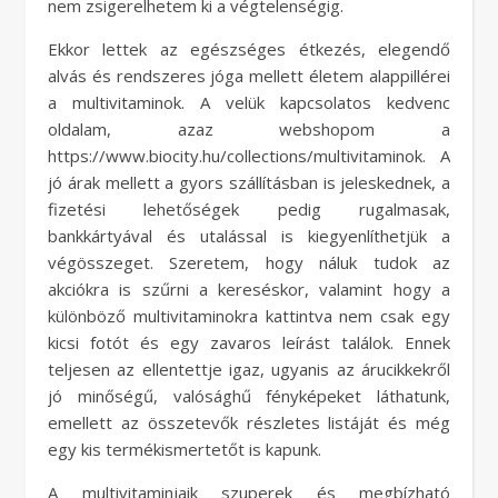
nem zsigerelhetem ki a végtelenségig.
Ekkor lettek az egészséges étkezés, elegendő
alvás és rendszeres jóga mellett életem alappillérei
a multivitaminok. A velük kapcsolatos kedvenc
oldalam, azaz webshopom a
https://www.biocity.hu/collections/multivitaminok. A
jó árak mellett a gyors szállításban is jeleskednek, a
fizetési lehetőségek pedig rugalmasak,
bankkártyával és utalással is kiegyenlíthetjük a
végösszeget. Szeretem, hogy náluk tudok az
akciókra is szűrni a kereséskor, valamint hogy a
különböző multivitaminokra kattintva nem csak egy
kicsi fotót és egy zavaros leírást találok. Ennek
teljesen az ellentettje igaz, ugyanis az árucikkekről
jó minőségű, valósághű fényképeket láthatunk,
emellett az összetevők részletes listáját és még
egy kis termékismertetőt is kapunk.
A multivitaminjaik szuperek és megbízható