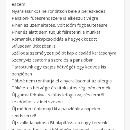
eszem
Nyaralásunkba ne rondítson bele a pereskedés
Panziónk fűtésrendszere is elkészült végre
Pihen az üzemeltetés, volt időm fogbeültetésre
Pihenés alatt sem tudjuk félretenni a munkát
Romantikus kikapcsolódás a hegyek között
Stílusosan útközben is
Szállodai személyzeti pólót kap a család karácsonyra
Szennyvíz csatorna szerelés a panzióban
Tartottunk egy csajos hétvégét egy kedves kis
panzióban
Többé nem ronthatja el a nyaralásomat az allergia
Tökéletes hétvége és titokzatos régi pénzérmék
Új gumik felrakva, szállás lefoglalva, részemről
kezdődhet az idei szezon
Új módon tűnik majd ki a panziónk: a napelem
rendszerrel!
Új szálloda nyitása Bt alapítással a nagy tervünk
Vajon megtudtam a hétvégén, hogy mi az a plazma