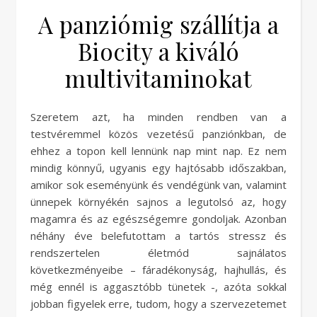
A panziómig szállítja a
Biocity a kiváló
multivitaminokat
Szeretem azt, ha minden rendben van a
testvéremmel közös vezetésű panziónkban, de
ehhez a topon kell lennünk nap mint nap. Ez nem
mindig könnyű, ugyanis egy hajtósabb időszakban,
amikor sok eseményünk és vendégünk van, valamint
ünnepek környékén sajnos a legutolsó az, hogy
magamra és az egészségemre gondoljak. Azonban
néhány éve belefutottam a tartós stressz és
rendszertelen életmód sajnálatos
következményeibe – fáradékonyság, hajhullás, és
még ennél is aggasztóbb tünetek -, azóta sokkal
jobban figyelek erre, tudom, hogy a szervezetemet