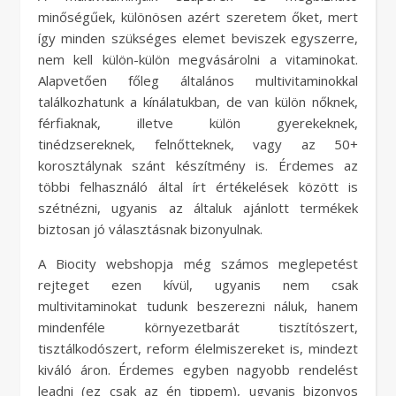
minőségűek, különösen azért szeretem őket, mert
így minden szükséges elemet beviszek egyszerre,
nem kell külön-külön megvásárolni a vitaminokat.
Alapvetően főleg általános multivitaminokkal
találkozhatunk a kínálatukban, de van külön nőknek,
férfiaknak, illetve külön gyerekeknek,
tinédzsereknek, felnőtteknek, vagy az 50+
korosztálynak szánt készítmény is. Érdemes az
többi felhasználó által írt értékelések között is
szétnézni, ugyanis az általuk ajánlott termékek
biztosan jó választásnak bizonyulnak.
A Biocity webshopja még számos meglepetést
rejteget ezen kívül, ugyanis nem csak
multivitaminokat tudunk beszerezni náluk, hanem
mindenféle környezetbarát tisztítószert,
tisztálkodószert, reform élelmiszereket is, mindezt
kiváló áron. Érdemes egyben nagyobb rendelést
leadni (ez csak az én tippem), ugyanis bizonyos