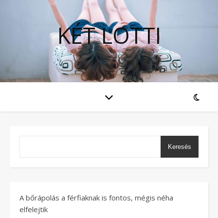
KÉT LOTTI
Keresés
A bőrápolás a férfiaknak is fontos, mégis néha
elfelejtik