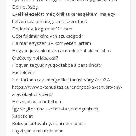
Elérhetőség
Évekkel ezelőtt még órákat keresgéltem, ma egy
helyen találom meg, amit szeretnék
Feldobni a forgalmat ’21-ben
Gépi földmunkára van szükséged?
Ha már egyszer BP környékén jártam
Hogyan jussunk hozzá álmaink túrabakancsához
érzékeny női lábakkal?
Hogyan tegyük nyugodtabbá a panziónkat?
Füstölővel!
Hol tartanak az energetikai tanúsítvány árak? A
https://www.e-tanusitas.eu/energetikai-tanusitvany-
arak oldalról kiderül!
Hőszivattyú a hotelben
Így segítettünk alkoholista vendégünknek
Kapcsolat
Kölcsön autóval nyaralni nem jó buli
Lagzi van a mi utcánkban