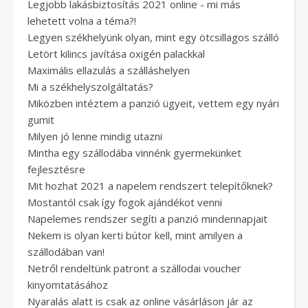
Legjobb lakásbiztosítás 2021 online - mi más
lehetett volna a téma?!
Legyen székhelyünk olyan, mint egy ötcsillagos szálló
Letört kilincs javítása oxigén palackkal
Maximális ellazulás a szálláshelyen
Mi a székhelyszolgáltatás?
Miközben intéztem a panzió ügyeit, vettem egy nyári
gumit
Milyen jó lenne mindig utazni
Mintha egy szállodába vinnénk gyermekünket
fejlesztésre
Mit hozhat 2021 a napelem rendszert telepítőknek?
Mostantól csak így fogok ajándékot venni
Napelemes rendszer segíti a panzió mindennapjait
Nekem is olyan kerti bútor kell, mint amilyen a
szállodában van!
Netről rendeltünk patront a szállodai voucher
kinyomtatásához
Nyaralás alatt is csak az online vásárláson jár az