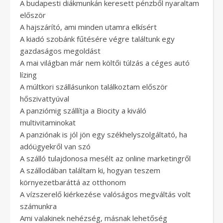
A budapesti diákmunkán keresett pénzből nyaraltam
először
A hajszárító, ami minden utamra elkísért
A kiadó szobánk fűtésére végre találtunk egy
gazdaságos megoldást
A mai világban már nem költői túlzás a céges autó
lízing
A múltkori szállásunkon találkoztam először
hőszivattyúval
A panziómig szállítja a Biocity a kiváló
multivitaminokat
A panziónak is jól jön egy székhelyszolgáltató, ha
adóügyekről van szó
A szálló tulajdonosa mesélt az online marketingről
A szállodában találtam ki, hogyan teszem
környezetbaráttá az otthonom
A vízszerelő kiérkezése valóságos megváltás volt
számunkra
Ami valakinek nehézség, másnak lehetőség