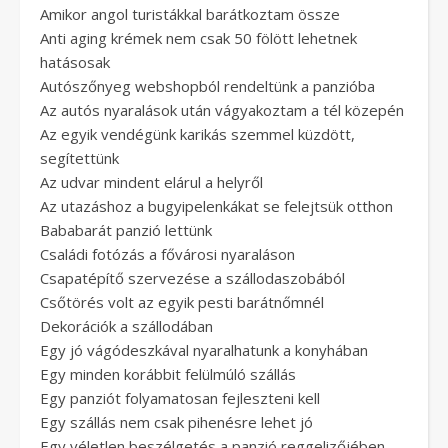
Amikor angol turistákkal barátkoztam össze
Anti aging krémek nem csak 50 fölött lehetnek
hatásosak
Autószőnyeg webshopból rendeltünk a panzióba
Az autós nyaralások után vágyakoztam a tél közepén
Az egyik vendégünk karikás szemmel küzdött,
segítettünk
Az udvar mindent elárul a helyről
Az utazáshoz a bugyipelenkákat se felejtsük otthon
Bababarát panzió lettünk
Családi fotózás a fővárosi nyaraláson
Csapatépítő szervezése a szállodaszobából
Csőtörés volt az egyik pesti barátnőmnél
Dekorációk a szállodában
Egy jó vágódeszkával nyaralhatunk a konyhában
Egy minden korábbit felülmúló szállás
Egy panziót folyamatosan fejleszteni kell
Egy szállás nem csak pihenésre lehet jó
Egy véletlen beszélgetés a panzió reggelizőjében