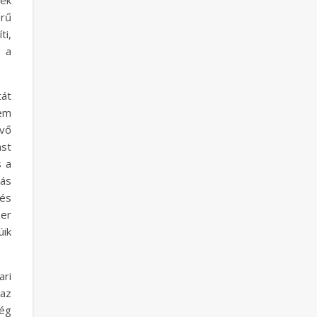
nek
rű
ti,
 a
tát
nem
évő
ást
s a
tás
és
zer
úik
ari
az
cég