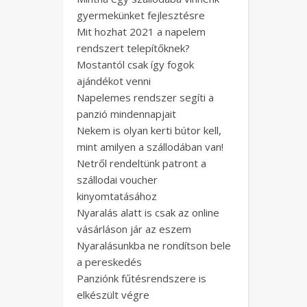
gyermekünket fejlesztésre
Mit hozhat 2021 a napelem
rendszert telepítőknek?
Mostantól csak így fogok
ajándékot venni
Napelemes rendszer segíti a
panzió mindennapjait
Nekem is olyan kerti bútor kell,
mint amilyen a szállodában van!
Netről rendeltünk patront a
szállodai voucher
kinyomtatásához
Nyaralás alatt is csak az online
vásárláson jár az eszem
Nyaralásunkba ne rondítson bele
a pereskedés
Panziónk fűtésrendszere is
elkészült végre