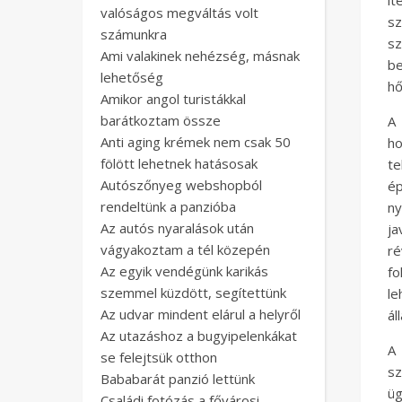
ít
valóságos megváltás volt
s
számunkra
sz
Ami valakinek nehézség, másnak
b
lehetőség
hő
Amikor angol turistákkal
barátkoztam össze
A 
Anti aging krémek nem csak 50
ho
fölött lehetnek hatásosak
te
Autószőnyeg webshopból
ép
rendeltünk a panzióba
ny
Az autós nyaralások után
ja
vágyakoztam a tél közepén
r
Az egyik vendégünk karikás
fo
szemmel küzdött, segítettünk
le
Az udvar mindent elárul a helyről
ál
Az utazáshoz a bugyipelenkákat
A 
se felejtsük otthon
sz
Bababarát panzió lettünk
üg
Családi fotózás a fővárosi