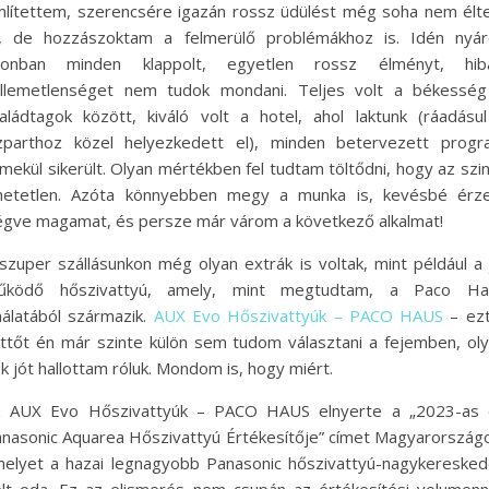
lítettem, szerencsére igazán rossz üdülést még soha nem él
, de hozzászoktam a felmerülő problémákhoz is. Idén nyár
zonban minden klappolt, egyetlen rossz élményt, hibá
llemetlenséget nem tudok mondani. Teljes volt a békesség
aládtagok között, kiváló volt a hotel, ahol laktunk (ráadásu
zparthoz közel helyezkedett el), minden betervezett prog
mekül sikerült. Olyan mértékben fel tudtam töltődni, hogy az szi
ihetetlen. Azóta könnyebben megy a munka is, kevésbé érz
égve magamat, és persze már várom a következő alkalmat!
szuper szállásunkon még olyan extrák is voltak, mint például a 
űködő hőszivattyú, amely, mint megtudtam, a Paco Ha
nálatából származik.
AUX Evo Hőszivattyúk – PACO HAUS
– ezt
ttőt én már szinte külön sem tudom választani a fejemben, ol
k jót hallottam róluk. Mondom is, hogy miért.
z AUX Evo Hőszivattyúk – PACO HAUS elnyerte a „2023-as 
nasonic Aquarea Hőszivattyú Értékesítője” címet Magyarország
elyet a hazai legnagyobb Panasonic hőszivattyú-nagykereske