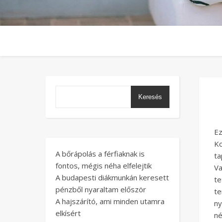
Keresés
Ez
K
A bőrápolás a férfiaknak is
ta
fontos, mégis néha elfelejtik
Va
A budapesti diákmunkán keresett
te
pénzből nyaraltam először
te
A hajszárító, ami minden utamra
ny
elkísért
n