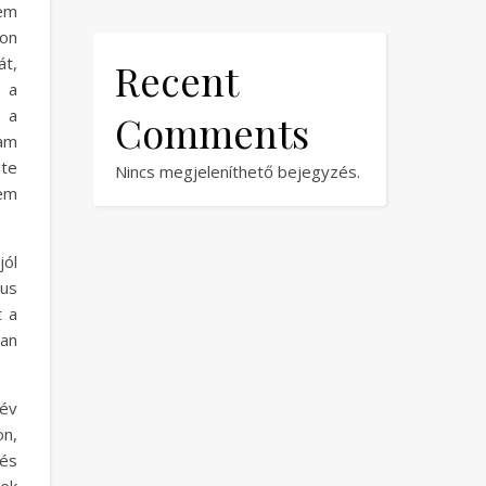
tem
on
t,
Recent
 a
l a
Comments
ram
nte
Nincs megjeleníthető bejegyzés.
em
jól
us
 a
yan
év
on,
dés