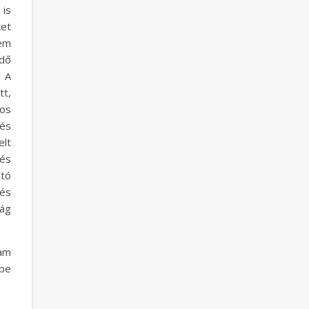
 is
ket
rem
dő
. A
tt,
los
 és
lt
 és
tó
tés
ság
tam
ybe