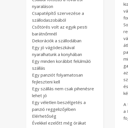
ki
nyaraláson
vá
Csapatépítő szervezése a
fo
szállodaszobából
S
Csőtörés volt az egyik pesti
re
barátnőmnél
vá
Dekorációk a szállodában
át
Egy jó vágódeszkával
pa
nyaralhatunk a konyhában
m
Egy minden korábbit felülmúló
ga
szállás
a
Egy panziót folyamatosan
sz
fejleszteni kell
és
Egy szállás nem csak pihenésre
ké
lehet jó
Egy véletlen beszélgetés a
A 
panzió reggelizőjében
a 
Elérhetőség
fo
Évekkel ezelőtt még órákat