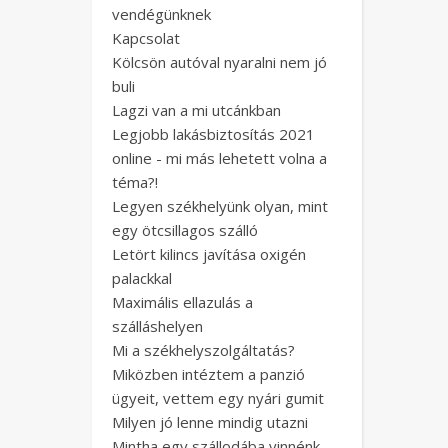
vendégünknek
Kapcsolat
Kölcsön autóval nyaralni nem jó
buli
Lagzi van a mi utcánkban
Legjobb lakásbiztosítás 2021
online - mi más lehetett volna a
téma?!
Legyen székhelyünk olyan, mint
egy ötcsillagos szálló
Letört kilincs javítása oxigén
palackkal
Maximális ellazulás a
szálláshelyen
Mi a székhelyszolgáltatás?
Miközben intéztem a panzió
ügyeit, vettem egy nyári gumit
Milyen jó lenne mindig utazni
Mintha egy szállodába vinnénk