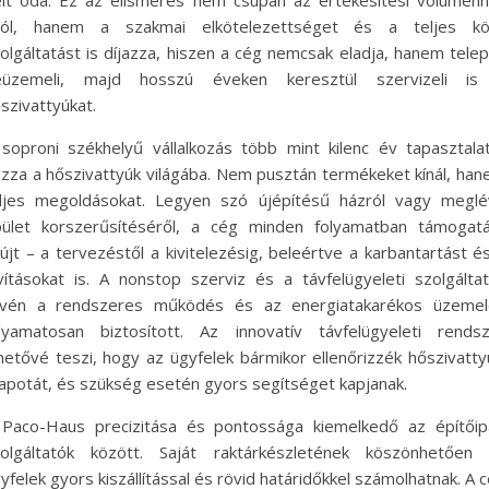
élt oda. Ez az elismerés nem csupán az értékesítési volumen
zól, hanem a szakmai elkötelezettséget és a teljes kö
olgáltatást is díjazza, hiszen a cég nemcsak eladja, hanem telepí
eüzemeli, majd hosszú éveken keresztül szervizeli is
szivattyúkat.
soproni székhelyű vállalkozás több mint kilenc év tapasztala
zza a hőszivattyúk világába. Nem pusztán termékeket kínál, ha
ljes megoldásokat. Legyen szó újépítésű házról vagy megl
ület korszerűsítéséről, a cég minden folyamatban támogat
újt – a tervezéstől a kivitelezésig, beleértve a karbantartást é
vításokat is. A nonstop szerviz és a távfelügyeleti szolgálta
évén a rendszeres működés és az energiatakarékos üzemel
lyamatosan biztosított. Az innovatív távfelügyeleti rends
hetővé teszi, hogy az ügyfelek bármikor ellenőrizzék hőszivatty
lapotát, és szükség esetén gyors segítséget kapjanak.
Paco-Haus precizitása és pontossága kiemelkedő az építőip
olgáltatók között. Saját raktárkészletének köszönhetően 
yfelek gyors kiszállítással és rövid határidőkkel számolhatnak. A 