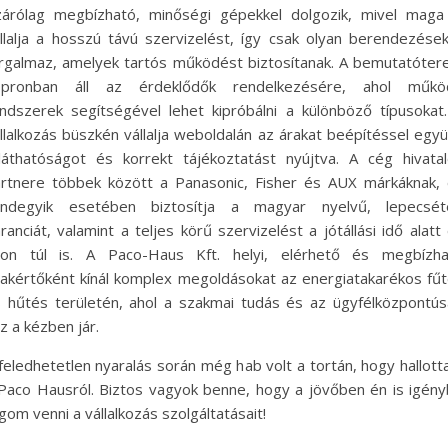
zárólag megbízható, minőségi gépekkel dolgozik, mivel maga
llalja a hosszú távú szervizelést, így csak olyan berendezése
rgalmaz, amelyek tartós működést biztosítanak. A bemutatóte
opronban áll az érdeklődők rendelkezésére, ahol műkö
ndszerek segítségével lehet kipróbálni a különböző típusokat
llalkozás büszkén vállalja weboldalán az árakat beépítéssel együ
láthatóságot és korrekt tájékoztatást nyújtva. A cég hivata
rtnere többek között a Panasonic, Fisher és AUX márkáknak,
indegyik esetében biztosítja a magyar nyelvű, lepecséte
ranciát, valamint a teljes körű szervizelést a jótállási idő alatt
zon túl is. A Paco-Haus Kft. helyi, elérhető és megbízha
akértőként kínál komplex megoldásokat az energiatakarékos fű
 hűtés területén, ahol a szakmai tudás és az ügyfélközpontú
z a kézben jár.
feledhetetlen nyaralás során még hab volt a tortán, hogy hallot
Paco Hausról. Biztos vagyok benne, hogy a jövőben én is igén
gom venni a vállalkozás szolgáltatásait!