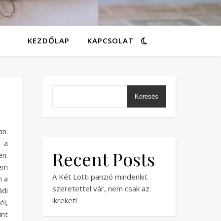
KEZDŐLAP
KAPCSOLAT
Keresés
an.
 a
Recent Posts
en.
nem
A Két Lotti panzió mindenkit
n a
szeretettel vár, nem csak az
ádi
ikreket!
él,
nt