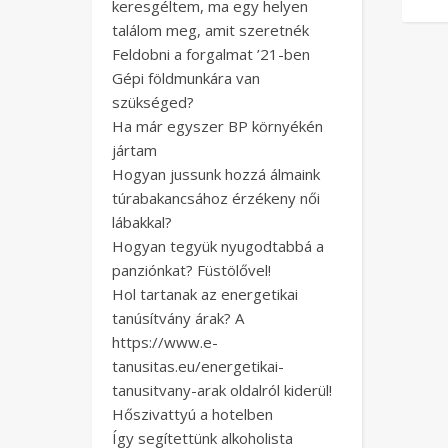
keresgéltem, ma egy helyen
találom meg, amit szeretnék
Feldobni a forgalmat ’21-ben
Gépi földmunkára van
szükséged?
Ha már egyszer BP környékén
jártam
Hogyan jussunk hozzá álmaink
túrabakancsához érzékeny női
lábakkal?
Hogyan tegyük nyugodtabbá a
panziónkat? Füstölővel!
Hol tartanak az energetikai
tanúsítvány árak? A
https://www.e-
tanusitas.eu/energetikai-
tanusitvany-arak oldalról kiderül!
Hőszivattyú a hotelben
Így segítettünk alkoholista