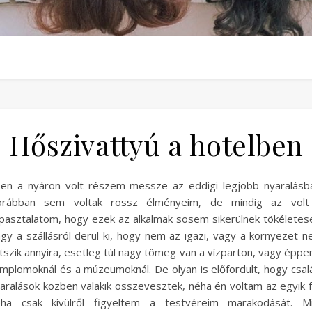
Hőszivattyú a hotelben
en a nyáron volt részem messze az eddigi legjobb nyaralásb
orábban sem voltak rossz élményeim, de mindig az volt
pasztalatom, hogy ezek az alkalmak sosem sikerülnek tökéletes
gy a szállásról derül ki, hogy nem az igazi, vagy a környezet 
tszik annyira, esetleg túl nagy tömeg van a vízparton, vagy éppe
mplomoknál és a múzeumoknál. De olyan is előfordult, hogy csal
aralások közben valakik összevesztek, néha én voltam az egyik f
éha csak kívülről figyeltem a testvéreim marakodását. Mi