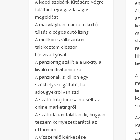
A kiadó szobánk fűtésére végre
em
találtunk egy gazdaságos
át
megoldást
a
A mai világban már nem költői
ke
túlzás a céges autó lízing
cs
A múltkori szállásunkon
ví
találkoztam először
re
hőszivattyúval
h
A panziómig szállítja a Biocity a
ki
kiváló multivitaminokat
A 
A panziónak is jól jön egy
m
székhelyszolgáltató, ha
kí
adóügyekről van szó
ke
A szálló tulajdonosa mesélt az
so
online marketingről
A szállodában találtam ki, hogyan
A
teszem környezetbaráttá az
Pa
otthonom
am
A vízszerelő kiérkezése