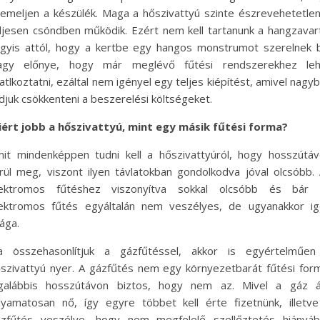
emeljen a készülék. Maga a hőszivattyú szinte észrevehetetlen
ljesen csöndben működik. Ezért nem kell tartanunk a hangzavar
gyis attól, hogy a kertbe egy hangos monstrumot szerelnek 
agy előnye, hogy már meglévő fűtési rendszerekhez leh
atlkoztatni, ezáltal nem igényel egy teljes kiépítést, amivel nagy
djuk csökkenteni a beszerelési költségeket.
ért jobb a hőszivattyú, mint egy másik fűtési forma?
it mindenképpen tudni kell a hőszivattyúról, hogy hosszútá
rül meg, viszont ilyen távlatokban gondolkodva jóval olcsóbb.
lektromos fűtéshez viszonyítva sokkal olcsóbb és bár 
ektromos fűtés egyáltalán nem veszélyes, de ugyanakkor i
ága.
a összehasonlítjuk a gázfűtéssel, akkor is egyértelműen
szivattyú nyer. A gázfűtés nem egy környezetbarát fűtési for
egalábbis hosszútávon biztos, hogy nem az. Mivel a gáz á
lyamatosan nő, így egyre többet kell érte fizetnünk, illetv
zfűtés veszélye, hogy nem megfelelő szellőztetés hiányáb