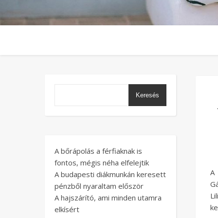
Keresés
A bőrápolás a férfiaknak is
fontos, mégis néha elfelejtik
A 
A budapesti diákmunkán keresett
Gá
pénzből nyaraltam először
Li
A hajszárító, ami minden utamra
ke
elkísért