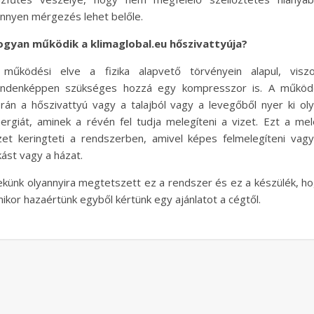
nnyen mérgezés lehet belőle.
ogyan működik a klimaglobal.eu hőszivattyúja?
működési elve a fizika alapvető törvényein alapul, viszo
indenképpen szükséges hozzá egy kompresszor is. A működ
rán a hőszivattyú vagy a talajból vagy a levegőből nyer ki ol
ergiát, aminek a révén fel tudja melegíteni a vizet. Ezt a me
zet keringteti a rendszerben, amivel képes felmelegíteni vag
kást vagy a házat.
künk olyannyira megtetszett ez a rendszer és ez a készülék, h
ikor hazaértünk egyből kértünk egy ajánlatot a cégtől.