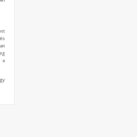
nt
és
yan
leg
y a
ogy