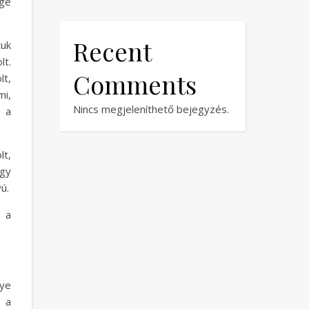
ége
Recent
uk
lt.
Comments
lt,
mi,
Nincs megjeleníthető bejegyzés.
s a
lt,
így
ú.
 a
ye
 a