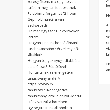
keresgéltem, ma egy helyen
kö
találom meg, amit szeretnék
Feldobni a forgalmat ’21-ben
H
Gépi földmunkára van
A 
szükséged?
m
Ha már egyszer BP környékén
so
jártam
en
Hogyan jussunk hozzá álmaink
vi
túrabakancsához érzékeny női
la
lábakkal?
Hogyan tegyük nyugodtabbá a
Ne
panziónkat? Füstölővel!
am
Hol tartanak az energetikai
tanúsítvány árak? A
https://www.e-
tanusitas.eu/energetikai-
tanusitvany-arak oldalról kiderül!
Hőszivattyú a hotelben
Így segítettünk alkoholista