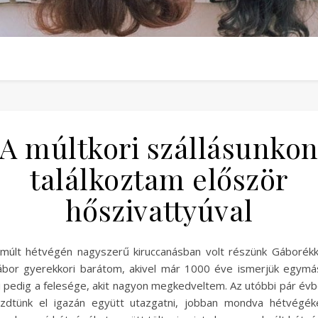
A múltkori szállásunko
találkoztam először
hőszivattyúval
múlt hétvégén nagyszerű kiruccanásban volt részünk Gáborékk
bor gyerekkori barátom, akivel már 1000 éve ismerjük egymá
li pedig a felesége, akit nagyon megkedveltem. Az utóbbi pár év
zdtünk el igazán együtt utazgatni, jobban mondva hétvégék