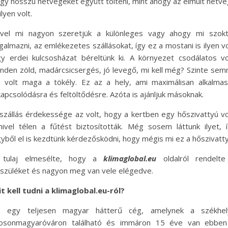
gy hosszú hétvégéket együtt tölteni, mint ahogy az elmúlt hétv
 ilyen volt.
vel mi nagyon szeretjük a különleges vagy ahogy mi szokt
galmazni, az emlékezetes szállásokat, így ez a mostani is ilyen vo
y erdei kulcsosházat béreltünk ki. A környezet csodálatos vo
nden zöld, madárcsicsergés, jó levegő, mi kell még? Szinte sem
 volt maga a tökély. Ez az a hely, ami maximálisan alkalma
kapcsolódásra és feltöltődésre. Azóta is ajánljuk másoknak.
szállás érdekessége az volt, hogy a kertben egy hőszivattyú vo
ivel télen a fűtést biztosították. Még sosem láttunk ilyet, 
yből el is kezdtünk kérdezősködni, hogy mégis mi ez a hőszivatty
 tulaj elmesélte, hogy a
klimaglobal.eu
oldalról rendelte
szüléket és nagyon meg van vele elégedve.
t kell tudni a klimaglobal.eu-ról?
z egy teljesen magyar hátterű cég, amelynek a székhel
osonmagyaróváron található és immáron 15 éve van ebben