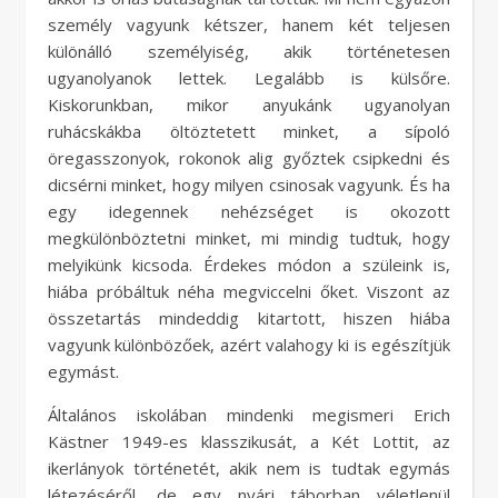
személy vagyunk kétszer, hanem két teljesen
különálló személyiség, akik történetesen
ugyanolyanok lettek. Legalább is külsőre.
Kiskorunkban, mikor anyukánk ugyanolyan
ruhácskákba öltöztetett minket, a sípoló
öregasszonyok, rokonok alig győztek csipkedni és
dicsérni minket, hogy milyen csinosak vagyunk. És ha
egy idegennek nehézséget is okozott
megkülönböztetni minket, mi mindig tudtuk, hogy
melyikünk kicsoda. Érdekes módon a szüleink is,
hiába próbáltuk néha megviccelni őket. Viszont az
összetartás mindeddig kitartott, hiszen hiába
vagyunk különbözőek, azért valahogy ki is egészítjük
egymást.
Általános iskolában mindenki megismeri Erich
Kästner 1949-es klasszikusát, a Két Lottit, az
ikerlányok történetét, akik nem is tudtak egymás
létezéséről, de egy nyári táborban véletlenül