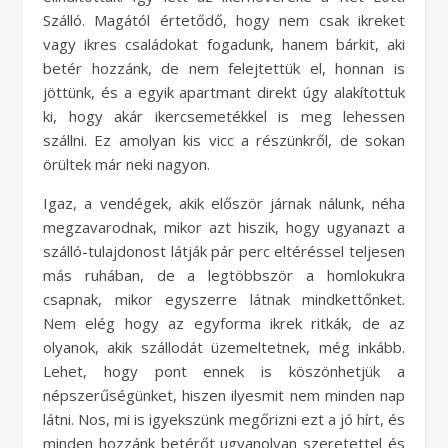
Szálló. Magától értetődő, hogy nem csak ikreket
vagy ikres családokat fogadunk, hanem bárkit, aki
betér hozzánk, de nem felejtettük el, honnan is
jöttünk, és a egyik apartmant direkt úgy alakítottuk
ki, hogy akár ikercsemetékkel is meg lehessen
szállni. Ez amolyan kis vicc a részünkről, de sokan
örültek már neki nagyon.
Igaz, a vendégek, akik először járnak nálunk, néha
megzavarodnak, mikor azt hiszik, hogy ugyanazt a
szálló-tulajdonost látják pár perc eltéréssel teljesen
más ruhában, de a legtöbbször a homlokukra
csapnak, mikor egyszerre látnak mindkettőnket.
Nem elég hogy az egyforma ikrek ritkák, de az
olyanok, akik szállodát üzemeltetnek, még inkább.
Lehet, hogy pont ennek is köszönhetjük a
népszerűségünket, hiszen ilyesmit nem minden nap
látni. Nos, mi is igyekszünk megőrizni ezt a jó hírt, és
minden hozzánk betérőt ugyanolyan szeretettel és