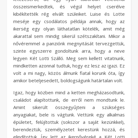
összeismerkedtek, és végül helyet cserélve
kibékítették rég elvált szüleiket. Luise és Lotte
meséje egy csodálatos példája annak, hogy az
ikerség egy olyan láthatatlan kötelék, amit még
akarattal sem mindig sikerül szétszakítani. Mikor a
nővéremmel a panziónk megnyitását tervezgettük,
szinte egyszerre gondoltunk arra, hogy a neve
legyen Két Lotti Szálló. Meg sem kellett vitatnunk,
mindketten azonnal tudtuk, hogy ez lesz az igazi. Ez
volt a mi nagy, közös álmunk fiatal korunk óta, így
amikor beteljesedett, boldogságunk határtalan volt.
Igaz, hogy közben mind a ketten megházasodtunk,
családot alapítottunk, de erről nem mondtunk le.
Amint sikerült összegyűjteni a szükséges
anyagiakat, bele is vágtunk. Vettünk egy alkalmas
épületet, felújítottuk (sokszor a saját kezünkkel),
berendeztük, személyzetet kerestünk hozzá, és
elindítottuk. Így lett az ikernővéreké a Két Lotti