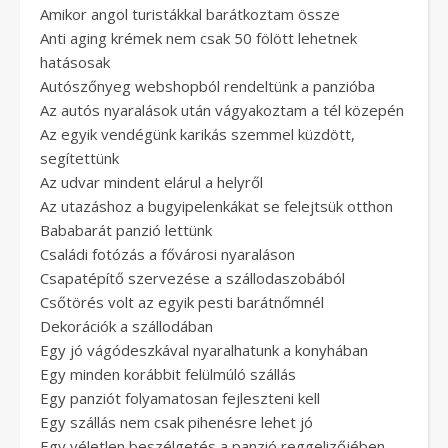
Amikor angol turistákkal barátkoztam össze
Anti aging krémek nem csak 50 fölött lehetnek
hatásosak
Autószőnyeg webshopból rendeltünk a panzióba
Az autós nyaralások után vágyakoztam a tél közepén
Az egyik vendégünk karikás szemmel küzdött,
segítettünk
Az udvar mindent elárul a helyről
Az utazáshoz a bugyipelenkákat se felejtsük otthon
Bababarát panzió lettünk
Családi fotózás a fővárosi nyaraláson
Csapatépítő szervezése a szállodaszobából
Csőtörés volt az egyik pesti barátnőmnél
Dekorációk a szállodában
Egy jó vágódeszkával nyaralhatunk a konyhában
Egy minden korábbit felülmúló szállás
Egy panziót folyamatosan fejleszteni kell
Egy szállás nem csak pihenésre lehet jó
Egy véletlen beszélgetés a panzió reggelizőjében