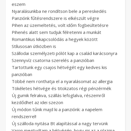
eszem
Nyaralásunkba ne rondítson bele a pereskedés
Panziónk fűtésrendszere is elkészült végre
Pihen az üzemeltetés, volt időm fogbeültetésre
Pihenés alatt sem tudjuk félretenni a munkát
Romantikus kikapcsolódás a hegyek között
Stílusosan útközben is
Szállodai személyzeti pólót kap a család karácsonyra
Szennyvíz csatorna szerelés a panzióban
Tartottunk egy csajos hétvégét egy kedves kis
panzióban
Többé nem ronthatja el a nyaralásomat az allergia
Tökéletes hétvége és titokzatos régi pénzérmék
Új gumik felrakva, szállás lefoglalva, részemről
kezdődhet az idei szezon
Új módon tűnik majd ki a panziónk: a napelem
rendszerrel!
Új szálloda nyitása Bt alapítással a nagy tervünk
Vajon megtudtam a hétvégén, hogy mi az a plazma