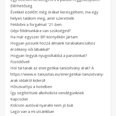
Elérhetőség
Évekkel ezelőtt még órákat keresgéltem, ma egy
helyen találom meg, amit szeretnék
Feldobni a forgalmat ’21-ben
Gépi földmunkára van szükséged?
Ha már egyszer BP környékén jártam
Hogyan jussunk hozzá álmaink túrabakancsához
érzékeny női lábakkal?
Hogyan tegyük nyugodtabbá a panziónkat?
Füstölővel!
Hol tartanak az energetikai tanúsítvány árak? A
https://www.e-tanusitas.eu/energetikai-tanusitvany-
arak oldalról kiderül!
Hőszivattyú a hotelben
Így segítettünk alkoholista vendégünknek
Kapcsolat
Kölcsön autóval nyaralni nem jó buli
Lagzi van a mi utcánkban