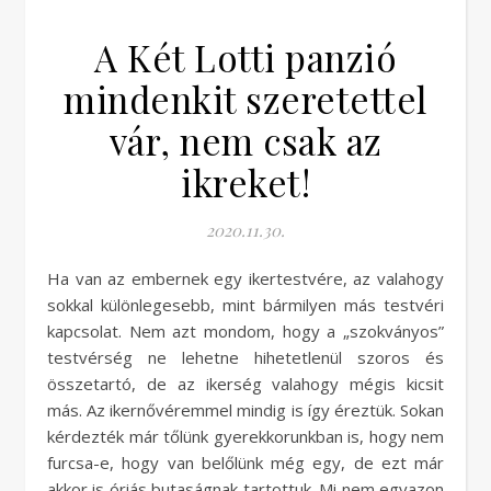
A Két Lotti panzió
mindenkit szeretettel
vár, nem csak az
ikreket!
2020.11.30.
Ha van az embernek egy ikertestvére, az valahogy
sokkal különlegesebb, mint bármilyen más testvéri
kapcsolat. Nem azt mondom, hogy a „szokványos”
testvérség ne lehetne hihetetlenül szoros és
összetartó, de az ikerség valahogy mégis kicsit
más. Az ikernővéremmel mindig is így éreztük. Sokan
kérdezték már tőlünk gyerekkorunkban is, hogy nem
furcsa-e, hogy van belőlünk még egy, de ezt már
akkor is óriás butaságnak tartottuk. Mi nem egyazon