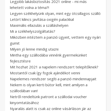
Legjobb lakásbiztosítás 2021 online - mi más
lehetett volna a téma?!
Legyen székhelyünk olyan, mint egy ötcsillagos szálló
Letört kilincs javítása oxigén palackkal
Maximális ellazulás a szálláshelyen
Mi a székhelyszolgáltatás?
Miközben intéztem a panzió ügyeit, vettem egy nyári
gumit
Milyen jó lenne mindig utazni
Mintha egy szállodába vinnénk gyermekünket
fejlesztésre
Mit hozhat 2021 a napelem rendszert telepítőknek?
Mostantól csak így fogok ajándékot venni
Napelemes rendszer segíti a panzió mindennapjait
Nekem is olyan kerti bútor kell, mint amilyen a
szállodában van!
Netről rendeltünk patront a szállodai voucher
kinyomtatásához
Nyaralás alatt is csak az online vásárláson jár az