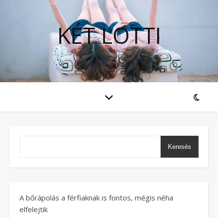
KÉT LOTTI
Keresés
A bőrápolás a férfiaknak is fontos, mégis néha
elfelejtik