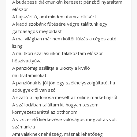
A budapesti diákmunkán keresett pénzből nyaraltam
először
A hajszárító, ami minden utamra elkísért
A kiadó szobánk fűtésére végre találtunk egy
gazdaságos megoldást
A mai világban már nem költői túlzás a céges autó
lízing
A múltkori szállásunkon találkoztam először
hőszivattyúval
A panziómig szállítja a Biocity a kiváló
multivitaminokat
A panziónak is jól jön egy székhelyszolgáltató, ha
adóügyekről van szó
A szálló tulajdonosa mesélt az online marketingről
A szállodában találtam ki, hogyan teszem
környezetbaráttá az otthonom
A vízszerelő kiérkezése valóságos megváltás volt
számunkra
Ami valakinek nehézség, másnak lehetőség