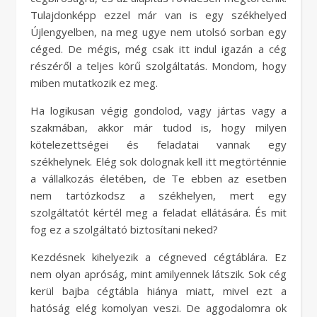
Tulajdonképp ezzel már van is egy székhelyed
Újlengyelben, na meg ugye nem utolsó sorban egy
céged. De mégis, még csak itt indul igazán a cég
részéről a teljes körű szolgáltatás. Mondom, hogy
miben mutatkozik ez meg.
Ha logikusan végig gondolod, vagy jártas vagy a
szakmában, akkor már tudod is, hogy milyen
kötelezettségei és feladatai vannak egy
székhelynek. Elég sok dolognak kell itt megtörténnie
a vállalkozás életében, de Te ebben az esetben
nem tartózkodsz a székhelyen, mert egy
szolgáltatót kértél meg a feladat ellátására. És mit
fog ez a szolgáltató biztosítani neked?
Kezdésnek kihelyezik a cégneved cégtáblára. Ez
nem olyan apróság, mint amilyennek látszik. Sok cég
kerül bajba cégtábla hiánya miatt, mivel ezt a
hatóság elég komolyan veszi. De aggodalomra ok