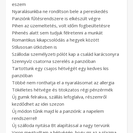
eszem
Nyaralásunkba ne rondítson bele a pereskedés
Panziónk fűtésrendszere is elkészült végre
Pihen az üzemeltetés, volt időm fogbeültetésre
Pihenés alatt sem tudjuk félretenni a munkát
Romantikus kikapcsolódás a hegyek között
Stílusosan útközben is
Szállodai személyzeti pólót kap a család karácsonyra
Szennyvíz csatorna szerelés a panzióban
Tartottunk egy csajos hétvégét egy kedves kis
panzióban
Többé nem ronthatja el a nyaralásomat az allergia
Tökéletes hétvége és titokzatos régi pénzérmék
Új gumik felrakva, szállás lefoglalva, részemről
kezdődhet az idei szezon
Új módon tűnik majd ki a panziónk: a napelem
rendszerrel!
Új szálloda nyitása Bt alapítással a nagy tervünk
Vajon megtudtam a hétvégén, hogy mi az a plazma