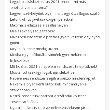
Legjobb lakásbiztosítás 2021 online - mi más
lehetett volna a téma?!
Legyen székhelyünk olyan, mint egy ötcsillagos szálló
Letört kilincs javítása oxigén palackkal
Maximális ellazulás a szálláshelyen
Mi a székhelyszolgáltatás?
Miközben intéztem a panzió ügyeit, vettem egy nyári
gumit
Milyen jó lenne mindig utazni
Mintha egy szállodába vinnénk gyermekünket
fejlesztésre
Mit hozhat 2021 a napelem rendszert telepítőknek?
Mostantól csak így fogok ajándékot venni
Napelemes rendszer segíti a panzió mindennapjait
Nekem is olyan kerti bútor kell, mint amilyen a
szállodában van!
Netről rendeltünk patront a szállodai voucher
kinyomtatásához
Nyaralás alatt is csak az online vásárláson jár az