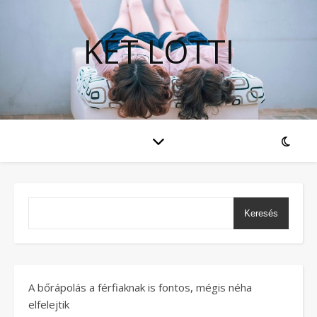
KÉT LOTTI
Keresés
A bőrápolás a férfiaknak is fontos, mégis néha
elfelejtik