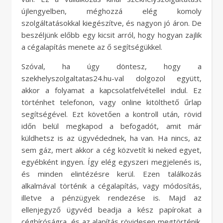
újlengyelben, méghozzá elég komoly
szolgáltatásokkal kiegészítve, és nagyon jó áron. De
beszéljünk előbb egy kicsit arról, hogy hogyan zajlik
a cégalapítás menete az ő segítségükkel.
Szóval, ha úgy döntesz, hogy a
szekhelyszolgaltatas24.hu-val dolgozol együtt,
akkor a folyamat a kapcsolatfelvétellel indul. Ez
történhet telefonon, vagy online kitölthető űrlap
segítségével. Ezt követően a kontroll után, rövid
időn belül megkapod a befogadót, amit már
küldhetsz is az ügyvédednek, ha van. Ha nincs, az
sem gáz, mert akkor a cég közvetít ki neked egyet,
egyébként ingyen. Így elég egyszeri megjelenés is,
és minden elintézésre kerül. Ezen találkozás
alkalmával történik a cégalapítás, vagy módosítás,
illetve a pénzügyek rendezése is. Majd az
ellenjegyző ügyvéd beadja a kész papírokat a
cégbíróságra, és az alapítás rövidesen megtörténik.