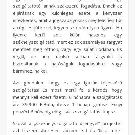
szolgáltatótól annak szakszerű fogadása. Ennek az
eljárásnak egy különleges esete a kényszer
intézkedés, amit a jogszabályoknak megfelelően tűr
a cég, és jól kezel, legyen szó bármilyen ügyről. Ha
ilyenre kerül sor, külön hasznos egy
székhelyszolgáltató, mert ez sok személyes tárgyat
menthet meg otthon, vagy egy saját irodában. És
végül, de nem utolsó sorban tárgyalót is
biztosítanak a hatóságok fogadásához, vagy
bármihez, ha kell.
Azt gondolom, hogy ez egy igazán teljeskörű
szolgáltatás! És most merül fel a kérdés, hogy
mennyit kell ezért fizetni. 6 hónapra a szolgáltatás
ára 39.900 Ft+áfa, illetve 1 hónap grátisz! Ennyi
pénzért 6 hónapig elég csúcs szolgáltatást kapsz.
Szóval a „székhelyszolgáltató újlengyel” projektet
azt hiszem sikeresen zártam. Isti és Ricsi, a két