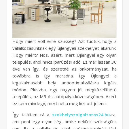
Hogy miért volt erre szükség? Azt tudtuk, hogy a
vállalkozásunknak egy újlengyeli székhelyet akarunk.
Hogy miért? Nos, azért, mert Újlengyel egy olyan
település, ahol nincs iparűzési adó. Ez már lassan 30
éve van így, és szeretné az önkormányzat, ha
továbbra is így maradna. Így Újlengyel a
legalkalmasabb hely adóoptimalizálásra legális
módon. Pluszba, egy nagyon jól megközelíthető
település, az M5-ös autópálya közelségében. Azért
ez sem mindegy, mert néha meg kell ott jelenni.
Így találtam rá a
szekhelyszolgaltatas24.hu
-ra,
ami pont egy olyan cég, amire nekünk szükségünk
van. Ez a vállalkozás kínál székhelyszolgáltatást