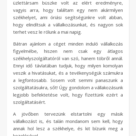
üzlettársam büszke volt az elért eredményre,
vagyis arra, hogy találtam egy nem akármilyen
székhelyet, ami óriási segítségünkre volt abban,
hogy elindítsuk a vállalkozásunkat, és nagyon sok
terhet vesz le rólunk a mai napig.
Bátran ajánlom a céget minden induló vállalkozás
figyelmébe, hiszen nem csak egy átlagos
székhelyszolgáltatóról van szó, hanem töbről annál.
Ennyi idő távlatában tudjuk, hogy milyen komolyan
veszik a hivatásukat, és a tevékenységük számukra
a legfontosabb. Sosem volt semmi panaszunk a
szolgáltatásukra, sőt! Úgy gondolom a vállakozásunk
legjobb befektetése volt, hogy fizettünk ezért a
szolgáltatásért.
A jövőben tervezünk elstartolni egy másik
vállalkozást is, és talán mondanom sem kell, hogy
annak hol lesz a székhelye, és kit bízunk meg a
kezelésével.