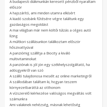
A budapesti diákmunkán keresett pénzből nyaraltam
először
A hajszárító, ami minden utamra elkísért
A kiadó szobánk fűtésére végre találtunk egy
gazdaságos megoldást
A mai világban már nem költői túlzás a céges autó
lízing
A múltkori szállásunkon találkoztam először
hőszivattyúval
A panziómig szállítja a Biocity a kiváló
multivitaminokat
A panziónak is jól jön egy székhelyszolgáltató, ha
adóügyekről van szó
A szálló tulajdonosa mesélt az online marketingről
A szállodában találtam ki, hogyan teszem
környezetbaráttá az otthonom
A vízszerelő kiérkezése valóságos megváltás volt
számunkra
Ami valakinek nehézség, másnak lehetőség