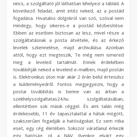
nincs, a szolgáltató jól láthatóan kihelyezi a táblád. A
következő feladat, amit intéz neked, az a postád
fogadása. Hivatalos dolgokról van szó, szóval nem
mindegy, hogy sikeres-e a postád kézbesítése.
Ebben az esetben biztosan az lesz, mivel része a
szolgáltatásnak a posta átvétele, és az érkező
levelek szkennelése, majd archiválása. Azonban
attól, hogy ezt megteszik, Te még nem ismered
meg a leveled tartalmát. Ennek érdekében
továbbítják neked a leveleid e-mailben, majd postán
is. Elektronikus úton már akár 2 órán belül értesülsz
a küldeményedről. Fontos megjegyezni, hogy a
postai továbbítás is benne van az árban a
szekhelyszolgaltatas24.hu szolgáltatásában,
ellentétben sok másik céggel. És ami talán még
érdekesebb, 11 év tapasztalattal a hátuk mögött,
szakszerűen fogadják a hatóságokat. Ez sem ritka
eset, egy cég életében. Sokszor váratlanul érkezik
egy hatóság, pl. a NAV. Ilyenkor elvárt egy