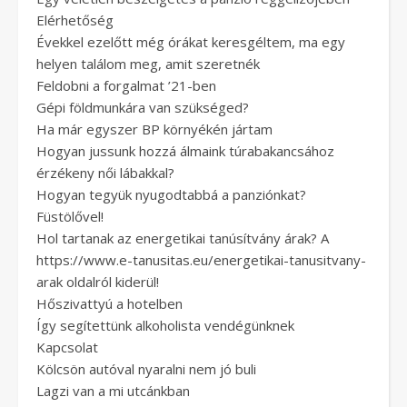
Elérhetőség
Évekkel ezelőtt még órákat keresgéltem, ma egy
helyen találom meg, amit szeretnék
Feldobni a forgalmat ’21-ben
Gépi földmunkára van szükséged?
Ha már egyszer BP környékén jártam
Hogyan jussunk hozzá álmaink túrabakancsához
érzékeny női lábakkal?
Hogyan tegyük nyugodtabbá a panziónkat?
Füstölővel!
Hol tartanak az energetikai tanúsítvány árak? A
https://www.e-tanusitas.eu/energetikai-tanusitvany-
arak oldalról kiderül!
Hőszivattyú a hotelben
Így segítettünk alkoholista vendégünknek
Kapcsolat
Kölcsön autóval nyaralni nem jó buli
Lagzi van a mi utcánkban