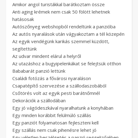
Amikor angol turistákkal barátkoztam össze
Anti aging krémek nem csak 50 fölött lehetnek
hatásosak
Autószőnyeg webshopból rendeltünk a panzióba
Az autós nyaralások után vágyakoztam a tél közepén
Az egyik vendégünk karikás szemmel küzdött,
segítettünk
Az udvar mindent elárul a helyről
Az utazáshoz a bugyipelenkákat se felejtsük otthon
Bababarát panzió lettünk
Családi fotózás a fővárosi nyaraláson
Csapatépítő szervezése a szállodaszobából
Csőtörés volt az egyik pesti barátnőmnél
Dekorációk a szállodában
Egy jó vágódeszkával nyaralhatunk a konyhában
Egy minden korábbit felülmúló szállás
Egy panziót folyamatosan fejleszteni kell
Egy szállás nem csak pihenésre lehet jó
Egy véletlen beszélgetés a panzió reggelizőjében